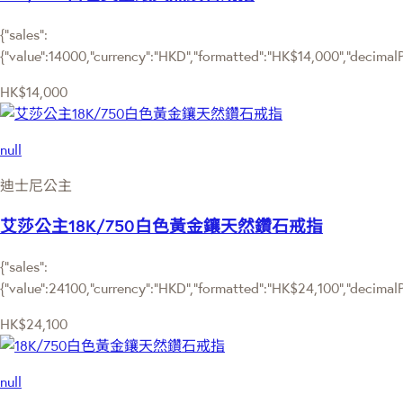
{"sales":
{"value":14000,"currency":"HKD","formatted":"HK$14,000","decimalPri
HK$14,000
null
迪士尼公主
艾莎公主18K/750白色黃金鑲天然鑽石戒指
{"sales":
{"value":24100,"currency":"HKD","formatted":"HK$24,100","decimalPri
HK$24,100
null