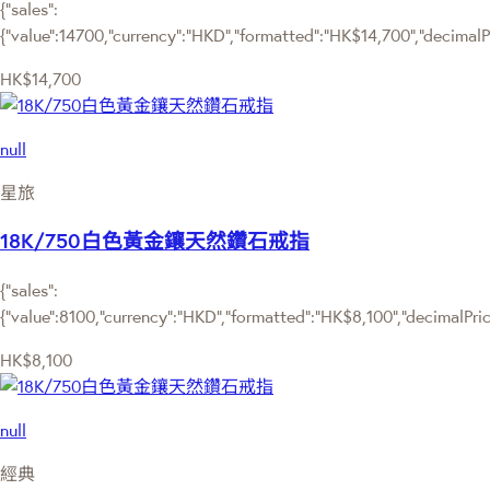
{"sales":
{"value":14700,"currency":"HKD","formatted":"HK$14,700","decimalPri
HK$14,700
null
星旅
18K/750白色黃金鑲天然鑽石戒指
{"sales":
{"value":8100,"currency":"HKD","formatted":"HK$8,100","decimalPrice"
HK$8,100
null
經典