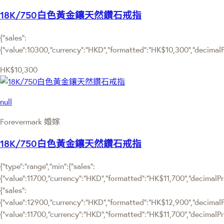
18K/750白色黃金鑲天然鑽石戒指
{"sales":
{"value":10300,"currency":"HKD","formatted":"HK$10,300","decimalPri
HK$10,300
null
Forevermark 婚嫁
18K/750白色黃金鑲天然鑽石戒指
{"type":"range","min":{"sales":
{"value":11700,"currency":"HKD","formatted":"HK$11,700","decimalPric
{"sales":
{"value":12900,"currency":"HKD","formatted":"HK$12,900","decimalPric
{"value":11700,"currency":"HKD","formatted":"HK$11,700","decimalPri