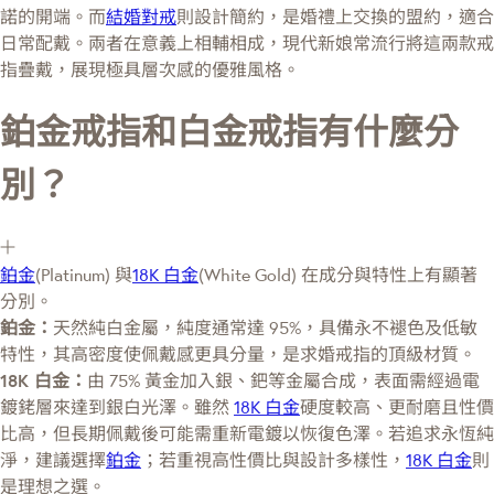
諾的開端。而
結婚對戒
則設計簡約，是婚禮上交換的盟約，適合
日常配戴。兩者在意義上相輔相成，現代新娘常流行將這兩款戒
指疊戴，展現極具層次感的優雅風格。
鉑金戒指和白金戒指有什麼分
別？
鉑金
(Platinum) 與
18K 白金
(White Gold) 在成分與特性上有顯著
分別。
鉑金：
天然純白金屬，純度通常達 95%，具備永不褪色及低敏
特性，其高密度使佩戴感更具分量，是求婚戒指的頂級材質。
18K 白金：
由 75% 黃金加入銀、鈀等金屬合成，表面需經過電
鍍銠層來達到銀白光澤。雖然
18K 白金
硬度較高、更耐磨且性價
比高，但長期佩戴後可能需重新電鍍以恢復色澤。若追求永恆純
淨，建議選擇
鉑金
；若重視高性價比與設計多樣性，
18K 白金
則
是理想之選。