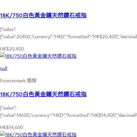
18K/750白色黃金鑲天然鑽石戒指
{"sales":
{"value":20400,"currency":"HKD","formatted":"HK$20,400","decimalPr
HK$20,400
null
Forevermark 婚嫁
18K/750白色黃金鑲天然鑽石戒指
{"sales":
{"value":14600,"currency":"HKD","formatted":"HK$14,600","decimalPri
HK$14,600