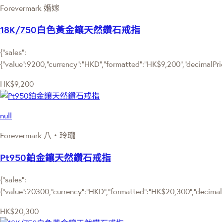
Forevermark 婚嫁
18K/750白色黃金鑲天然鑽石戒指
{"sales":
{"value":9200,"currency":"HKD","formatted":"HK$9,200","decimalPrice
HK$9,200
null
Forevermark 八‧玲瓏
Pt950鉑金鑲天然鑽石戒指
{"sales":
{"value":20300,"currency":"HKD","formatted":"HK$20,300","decimalPr
HK$20,300