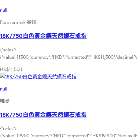
null
Forevermark 婚嫁
18K/750白色黃金鑲天然鑽石戒指
{"sales":
{"value":11500,"currency":"HKD","formatted":"HK$11,500","decimalPric
HK$11,500
null
唯愛
18K/750白色黃金鑲天然鑽石戒指
{"sales":
{"value":19900,"currency":"HKD","formatted":"HK$19,900","decimalPri