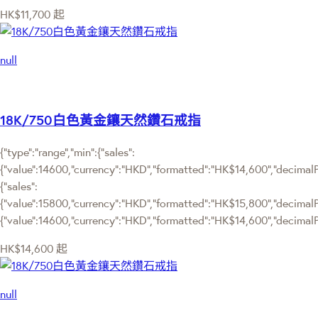
HK$11,700
起
null
18K/750白色黃金鑲天然鑽石戒指
{"type":"range","min":{"sales":
{"value":14600,"currency":"HKD","formatted":"HK$14,600","decimalPri
{"sales":
{"value":15800,"currency":"HKD","formatted":"HK$15,800","decimalPric
{"value":14600,"currency":"HKD","formatted":"HK$14,600","decimalPr
HK$14,600
起
null