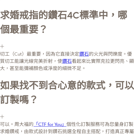
求婚戒指的鑽石4C標準中，哪
個最重要？
切工（Cut）最重要，因為它直接決定
鑽石
的火光與閃爍度。優
質切工能讓光線完美折射，使
鑽石
看起來比實際克拉更閃亮、顯
大，甚至能彌補顏色或淨度的細微不足。
如果找不到合心意的款式，可以
訂製嗎？
可以。周大福的
「CTF for You」
個性化訂製服務可為您量身訂製
求婚鑽戒，由款式設計到鑽石挑選全程自主搭配，打造真正專屬