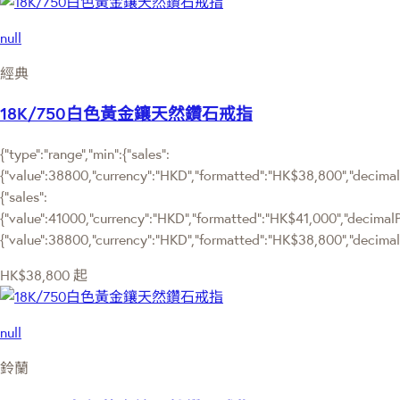
null
經典
18K/750白色黃金鑲天然鑽石戒指
{"type":"range","min":{"sales":
{"value":38800,"currency":"HKD","formatted":"HK$38,800","decimalPr
{"sales":
{"value":41000,"currency":"HKD","formatted":"HK$41,000","decimalPric
{"value":38800,"currency":"HKD","formatted":"HK$38,800","decimalP
HK$38,800
起
null
鈴蘭