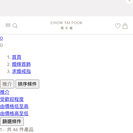
×
0
0
首頁
婚嫁首飾
求婚戒指
推介
排序條件
推介
受歡迎程度
由價格低至高
由價格高至低
篩選條件
1 -
共
46
件產品