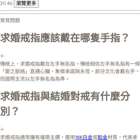
20
46
瀏覽更多
常見問題
求婚戒指應該戴在哪隻手指？
傳統上，求婚戒指戴在左手無名指。傳統相信左手無名指有一條
「愛之脈絡」直通心臟，象徵承諾與永恆。部分文化會戴右手，
但國際主流以左手無名指為準。
求婚戒指與結婚對戒有什麼分
別？
求婚戒指通常鑲有璀璨主鑽，選用
18K白金
或
鉑金
材質，代表承