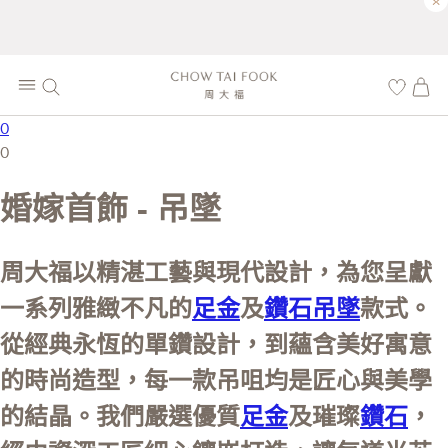
×
0
0
婚嫁首飾 - 吊墜
周大福以精湛工藝與現代設計，為您呈獻
一系列雅緻不凡的
足金
及
鑽石
吊墜
款式。
從經典永恆的單鑽設計，到蘊含美好寓意
的時尚造型，每一款吊咀均是匠心與美學
的結晶。我們嚴選優質
足金
及璀璨
鑽石
，