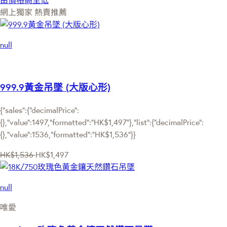
網上獨家
熱賣推薦
null
999.9黃金吊墜 (大版心形)
{"sales":{"decimalPrice":
{},"value":1497,"formatted":"HK$1,497"},"list":{"decimalPrice":
{},"value":1536,"formatted":"HK$1,536"}}
HK$1,536
HK$1,497
null
唯愛