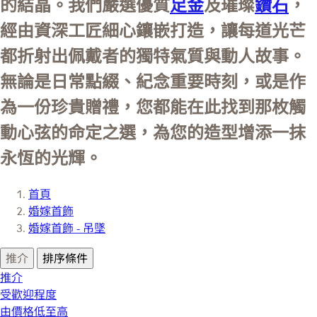
的結晶。我們嚴選優質
足金
及璀璨
鑽石
，
經由資深工匠細心鑲嵌打造，讓每道光芒
都折射出佩戴者的獨特氣質與動人故事。
無論是日常點綴、紀念重要時刻，或是作
為一份珍貴贈禮，您都能在此找到那枚觸
動心弦的命定之選，為您的造型增添一抹
永恆的光輝。
首頁
婚嫁首飾
婚嫁首飾 - 吊墜
推介
排序條件
推介
受歡迎程度
由價格低至高