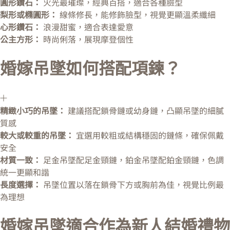
圓形鑽石：
火光最璀璨，經典百搭，適合各種臉型
梨形或橢圓形：
線條修長，能修飾臉型，視覺更顯溫柔纖細
心形鑽石：
浪漫甜蜜，適合表達愛意
公主方形：
時尚俐落，展現摩登個性
婚嫁吊墜如何搭配項鍊？
精緻小巧的吊墜：
建議搭配鎖骨鏈或幼身鏈，凸顯吊墜的細膩
質感
較大或較重的吊墜：
宜選用較粗或結構穩固的鏈條，確保佩戴
安全
材質一致：
足金吊墜配足金頸鏈，鉑金吊墜配鉑金頸鏈，色調
統一更顯和諧
長度選擇：
吊墜位置以落在鎖骨下方或胸前為佳，視覺比例最
為理想
婚嫁吊墜適合作為新人結婚禮物