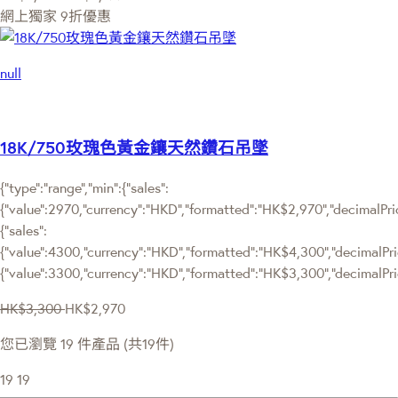
網上獨家
9折優惠
null
18K/750玫瑰色黃金鑲天然鑽石吊墜
{"type":"range","min":{"sales":
{"value":2970,"currency":"HKD","formatted":"HK$2,970","decimalPrice
{"sales":
{"value":4300,"currency":"HKD","formatted":"HK$4,300","decimalPrice"
{"value":3300,"currency":"HKD","formatted":"HK$3,300","decimalPric
HK$3,300
HK$2,970
您已瀏覽 19 件產品 (共19件)
19
19