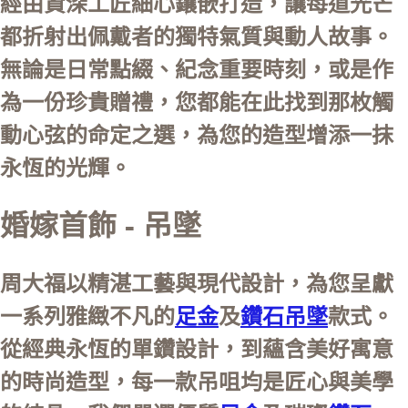
經由資深工匠細心鑲嵌打造，讓每道光芒
都折射出佩戴者的獨特氣質與動人故事。
無論是日常點綴、紀念重要時刻，或是作
為一份珍貴贈禮，您都能在此找到那枚觸
動心弦的命定之選，為您的造型增添一抹
永恆的光輝。
婚嫁首飾 - 吊墜
周大福以精湛工藝與現代設計，為您呈獻
一系列雅緻不凡的
足金
及
鑽石
吊墜
款式。
從經典永恆的單鑽設計，到蘊含美好寓意
的時尚造型，每一款吊咀均是匠心與美學