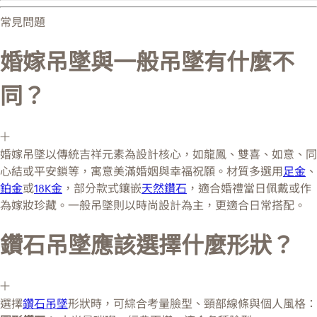
常見問題
婚嫁吊墜與一般吊墜有什麼不
同？
婚嫁吊墜以傳統吉祥元素為設計核心，如龍鳳、雙喜、如意、同
心結或平安鎖等，寓意美滿婚姻與幸福祝願。材質多選用
足金
、
鉑金
或
18K金
，部分款式鑲嵌
天然鑽石
，適合婚禮當日佩戴或作
為嫁妝珍藏。一般吊墜則以時尚設計為主，更適合日常搭配。
鑽石吊墜應該選擇什麼形狀？
選擇
鑽石吊墜
形狀時，可綜合考量臉型、頸部線條與個人風格：