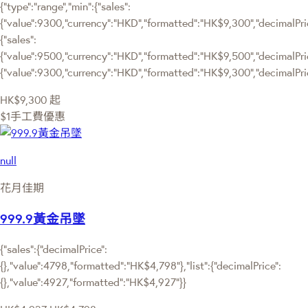
{"type":"range","min":{"sales":
{"value":9300,"currency":"HKD","formatted":"HK$9,300","decimalPrice
{"sales":
{"value":9500,"currency":"HKD","formatted":"HK$9,500","decimalPrice"
{"value":9300,"currency":"HKD","formatted":"HK$9,300","decimalPric
HK$9,300
起
$1手工費優惠
null
花月佳期
999.9黃金吊墜
{"sales":{"decimalPrice":
{},"value":4798,"formatted":"HK$4,798"},"list":{"decimalPrice":
{},"value":4927,"formatted":"HK$4,927"}}