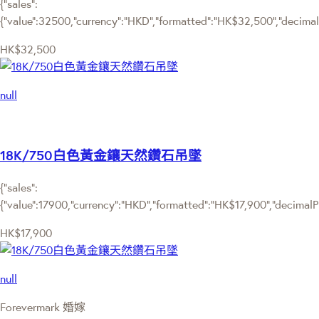
{"sales":
{"value":32500,"currency":"HKD","formatted":"HK$32,500","decimalPr
HK$32,500
null
18K/750白色黃金鑲天然鑽石吊墜
{"sales":
{"value":17900,"currency":"HKD","formatted":"HK$17,900","decimalPri
HK$17,900
null
Forevermark 婚嫁