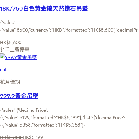
18K/750白色黃金鑲天然鑽石吊墜
{"sales":
{"value":8600,"currency":"HKD","formatted":"HK$8,600","decimalPrice
HK$8,600
$1手工費優惠
null
花月佳期
999.9黃金吊墜
{"sales":{"decimalPrice":
{},"value":5199,"formatted":"HK$5,199"},"list":{"decimalPrice":
{},"value":5358,"formatted":"HK$5,358"}}
HK$5,358
HK$5,199