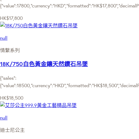
{"value":17800,"currency":"HKD","formatted":"HK$17,800","decimalPri
HK$17,800
null
情繫系列
18K/750白色黃金鑲天然鑽石吊墜
{"sales":
{"value":18500,"currency":"HKD","formatted":"HK$18,500","decimalPri
HK$18,500
null
迪士尼公主