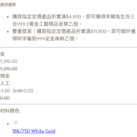
適用優惠
購買指定定價產品折實滿$4,800，即可獲得羊豬兔生肖三
合999.9黃金工藝精品金章乙個。
雙重獎賞！購買指定定價產品折實滿$11,800，即可額外獲
得財字龜殼999足金串飾乙個。
金
1,310.00
1,310.00
佣金
人工
-1.00
0.00
0.00
0.00
材料顏色
18K/750 White Gold