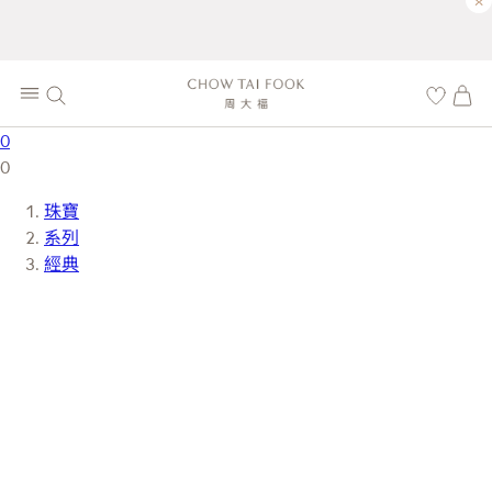
×
0
0
珠寶
系列
經典