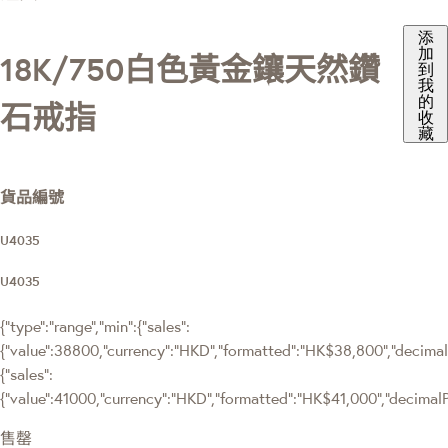
添
加
18K/750白色黃金鑲天然鑽
到
我
的
石戒指
收
藏
貨品編號
U4035
U4035
{"type":"range","min":{"sales":
{"value":38800,"currency":"HKD","formatted":"HK$38,800","decimalPr
{"sales":
{"value":41000,"currency":"HKD","formatted":"HK$41,000","decimalPri
售罄