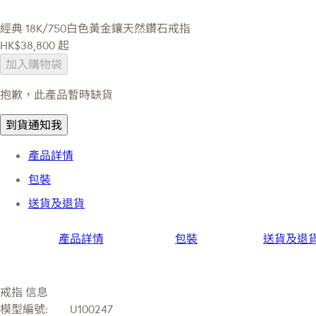
經典
18K/750白色黃金鑲天然鑽石戒指
HK$38,800
起
加入購物袋
抱歉，此產品暫時缺貨
到貨通知我
產品詳情
包裝
送貨及退貨
產品詳情
包裝
送貨及退
戒指 信息
模型編號:
U100247