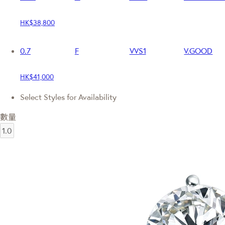
HK$38,800
0.7
F
VVS1
V.GOOD
HK$41,000
Select Styles for Availability
數量