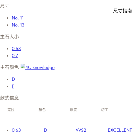
尺寸
尺寸指南
No. 11
No. 13
主石大小
0.63
0.7
主石顏色
D
F
款式信息
克拉
顏色
淨度
切工
0.63
D
VVS2
EXCELLENT