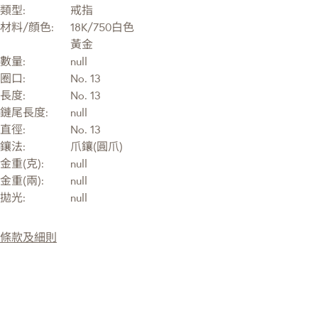
類型:
戒指
材料/顔色:
18K/750白色
黃金
數量:
null
圈口:
No. 13
長度:
No. 13
鏈尾長度:
null
直徑:
No. 13
鑲法:
爪鑲(圓爪)
金重(克):
null
金重(兩):
null
拋光:
null
條款及細則