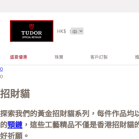
HK$
|
盛夏優惠
珠寶
客戶訂製
0
0
招財貓
探索我們的黃金招財貓系列，每件作品均以
的
頸鏈
，這些工藝精品不僅是香港招財貓
好祈願。