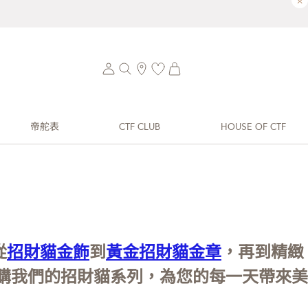
×
帝舵表
CTF CLUB
HOUSE OF CTF
從
招財貓金飾
到
黃金招財貓金章
，再到精緻
購我們的招財貓系列，為您的每一天帶來美