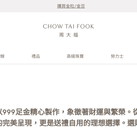
購買金粒/金豆
婚嫁
禮品
高級珠寶
勞力士
999足金精心製作，象徵著財運與繁榮。
的完美呈現，更是送禮自用的理想選擇。選