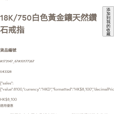
添
加
18K/750白色黃金鑲天然鑽
到
我
的
石戒指
收
藏
貨品編號
A173147_67A10177267
U43328
{"sales":
{"value":8100,"currency":"HKD","formatted":"HK$8,100","decimalPrice"
HK$8,100
適用優惠