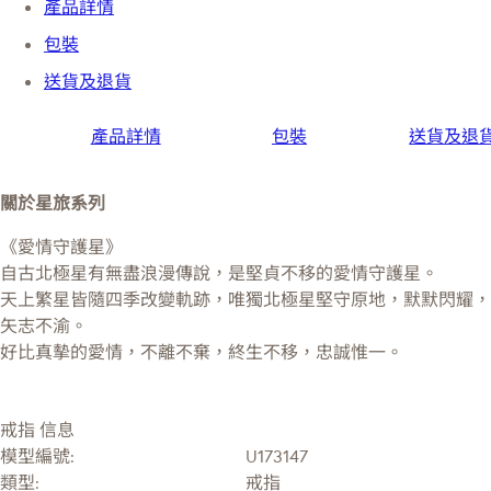
產品詳情
包裝
送貨及退貨
產品詳情
包裝
送貨及退
關於星旅系列
《愛情守護星》
自古北極星有無盡浪漫傳說，是堅貞不移的愛情守護星。
天上繁星皆隨四季改變軌跡，唯獨北極星堅守原地，默默閃耀，
矢志不渝。
好比真摰的愛情，不離不棄，終生不移，忠誠惟一。
戒指 信息
模型編號:
U173147
類型:
戒指