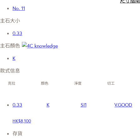
尺寸指南
No. 11
主石大小
0.33
主石顏色
K
款式信息
克拉
顏色
淨度
切工
0.33
K
SI1
V.GOOD
HK$8,100
存貨