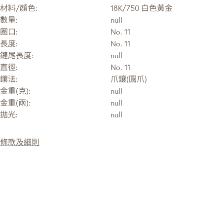
材料/顔色:
18K/750 白色黃金
數量:
null
圈口:
No. 11
長度:
No. 11
鏈尾長度:
null
直徑:
No. 11
鑲法:
爪鑲(圓爪)
金重(克):
null
金重(兩):
null
拋光:
null
條款及細則