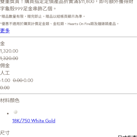
雙重獎賞！購買指定定價產品折實滿$11,800，即可額外獲得財
字龜殼999足金串飾乙個。
*贈品數量有限，贈完即止。贈品以結帳頁顯示為準。
*優惠不適用於購買計價足金類、金粒類、Hearts On Fire類及鐘錶類產品。
更多
金
1,320.00
1,320.00
佣金
人工
-1.00
0.00
0.00
0.00
材料顏色
18K/750 White Gold
尺寸