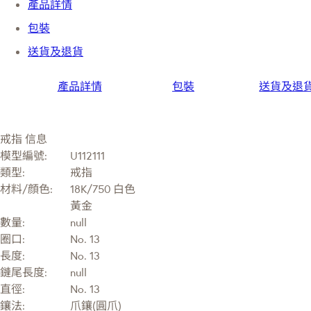
產品詳情
包裝
送貨及退貨
產品詳情
包裝
送貨及退
戒指 信息
模型編號:
U112111
類型:
戒指
材料/顔色:
18K/750 白色
黃金
數量:
null
圈口:
No. 13
長度:
No. 13
鏈尾長度:
null
直徑:
No. 13
鑲法:
爪鑲(圓爪)