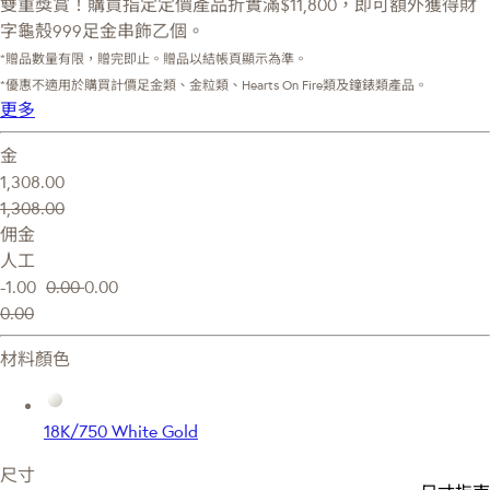
雙重獎賞！購買指定定價產品折實滿$11,800，即可額外獲得財
字龜殼999足金串飾乙個。
*贈品數量有限，贈完即止。贈品以結帳頁顯示為準。
*優惠不適用於購買計價足金類、金粒類、Hearts On Fire類及鐘錶類產品。
更多
金
1,308.00
1,308.00
佣金
人工
-1.00
0.00
0.00
0.00
材料顏色
18K/750 White Gold
尺寸