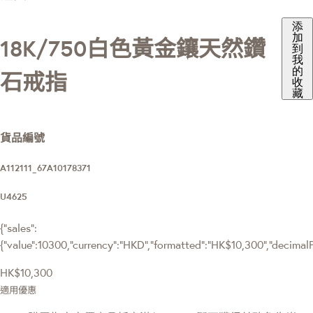
添
加
18K/750白色黃金鑲天然鑽
到
我
的
石戒指
收
藏
貨品編號
A112111_67A10178371
U4625
{"sales":
{"value":10300,"currency":"HKD","formatted":"HK$10,300","decimalPri
HK$10,300
適用優惠