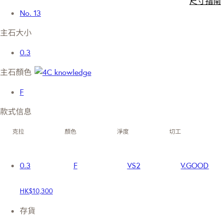
尺寸指南
No. 13
主石大小
0.3
主石顏色
F
款式信息
克拉
顏色
淨度
切工
0.3
F
VS2
V.GOOD
HK$10,300
存貨