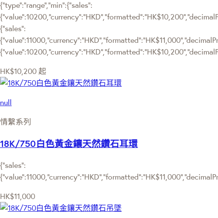
{"type":"range","min":{"sales":
{"value":10200,"currency":"HKD","formatted":"HK$10,200","decimalPri
{"sales":
{"value":11000,"currency":"HKD","formatted":"HK$11,000","decimalPrice
{"value":10200,"currency":"HKD","formatted":"HK$10,200","decimalPr
HK$10,200
起
null
情繫系列
18K/750白色黃金鑲天然鑽石耳環
{"sales":
{"value":11000,"currency":"HKD","formatted":"HK$11,000","decimalPric
HK$11,000