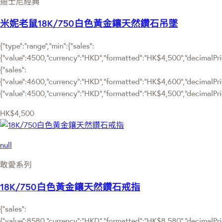
迪士尼經典
米妮老鼠18K/750白色黃金鑲天然鑽石吊墜
{"type":"range","min":{"sales":
{"value":4500,"currency":"HKD","formatted":"HK$4,500","decimalPrice
{"sales":
{"value":4600,"currency":"HKD","formatted":"HK$4,600","decimalPrice"
{"value":4500,"currency":"HKD","formatted":"HK$4,500","decimalPric
HK$4,500
null
敢愛系列
18K/750白色黃金鑲天然鑽石戒指
{"sales":
{"value":8580,"currency":"HKD","formatted":"HK$8,580","decimalPrice