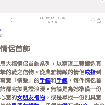
×
0
0
情侶首飾
周大福情侶首飾系列，以精湛工藝鑄造真
摯的愛之信物。從典雅精緻的情侶
戒指
到
寓意「情繫」的
手鐲
和
手鏈
，每件情侶首
飾都完美見證浪漫。無論是為她準備一份
心意的
女朋友禮物
，或是尋找一份別具意