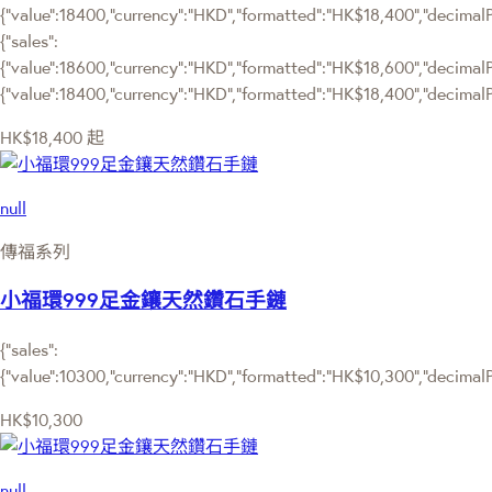
{"value":18400,"currency":"HKD","formatted":"HK$18,400","decimalPri
{"sales":
{"value":18600,"currency":"HKD","formatted":"HK$18,600","decimalPric
{"value":18400,"currency":"HKD","formatted":"HK$18,400","decimalPr
HK$18,400
起
null
傳福系列
小福環999足金鑲天然鑽石手鏈
{"sales":
{"value":10300,"currency":"HKD","formatted":"HK$10,300","decimalPri
HK$10,300
null