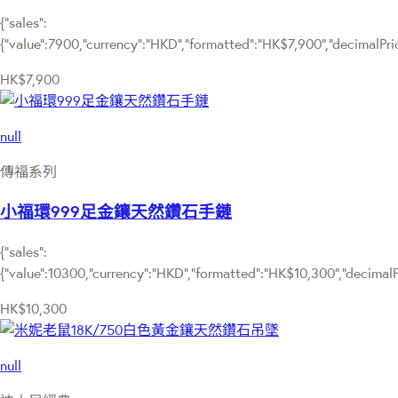
{"sales":
{"value":7900,"currency":"HKD","formatted":"HK$7,900","decimalPrice
HK$7,900
null
傳福系列
小福環999足金鑲天然鑽石手鏈
{"sales":
{"value":10300,"currency":"HKD","formatted":"HK$10,300","decimalPri
HK$10,300
null