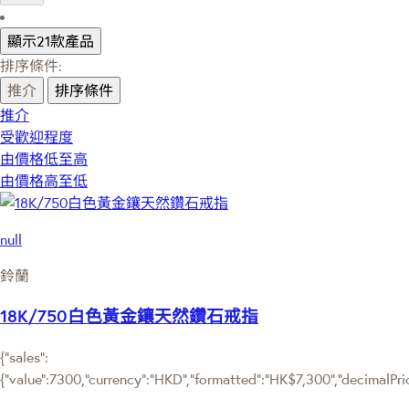
顯示21款產品
排序條件:
推介
排序條件
推介
受歡迎程度
由價格低至高
由價格高至低
null
鈴蘭
18K/750白色黃金鑲天然鑽石戒指
{"sales":
{"value":7300,"currency":"HKD","formatted":"HK$7,300","decimalPrice