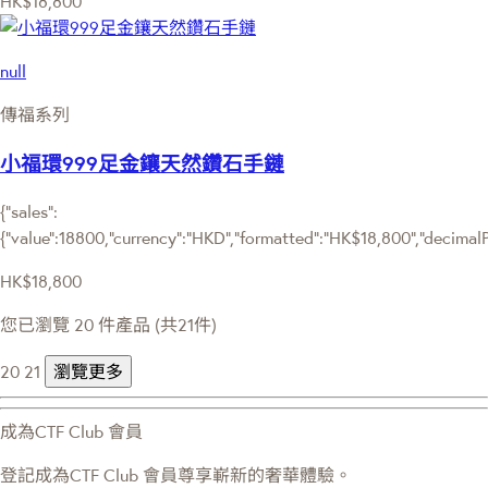
HK$18,800
null
傳福系列
小福環999足金鑲天然鑽石手鏈
{"sales":
{"value":18800,"currency":"HKD","formatted":"HK$18,800","decimalPri
HK$18,800
您已瀏覽 20 件產品 (共21件)
20
21
瀏覽更多
成為CTF Club 會員
登記成為CTF Club 會員尊享嶄新的奢華體驗。