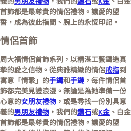
義的
男朋友禮物
，我們的
鑽石
或
K金
、白金
首飾都是最尊貴的情侶禮物。讓愛的盟
誓，成為彼此指間、腕上的永恆印記。
情侶首飾
周大福情侶首飾系列，以精湛工藝鑄造真
摯的愛之信物。從典雅精緻的情侶
戒指
到
寓意「情繫」的
手鐲
和
手鏈
，每件情侶首
飾都完美見證浪漫。無論是為她準備一份
心意的
女朋友禮物
，或是尋找一份別具意
義的
男朋友禮物
，我們的
鑽石
或
K金
、白金
首飾都是最尊貴的情侶禮物。讓愛的盟