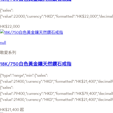
{"sales":
{"value":22000,"currency":"HKD","formatted":"HK$22,000","decimalPr
HK$22,000
null
敢愛系列
18K/750白色黃金鑲天然鑽石戒指
{"type":"range","min":{"sales":
{"value":21400,"currency":"HKD","formatted":"HK$21,400","decimalPri
{"sales":
{"value":79400,"currency":"HKD","formatted":"HK$79,400","decimalPric
{"value":21400,"currency":"HKD","formatted":"HK$21,400","decimalPr
HK$21,400
起