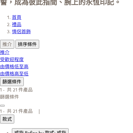
誓，成為彼此指間、腕上的永恆印記。
首頁
禮品
情侶首飾
推介
排序條件
推介
受歡迎程度
由價格低至高
由價格高至低
篩選條件
1 -
共
21
件產品
篩選條件
1 -
共
21
件產品 |
款式
戒指
Refine by 款式: 戒指