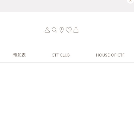
×
帝舵表
CTF CLUB
HOUSE OF CTF