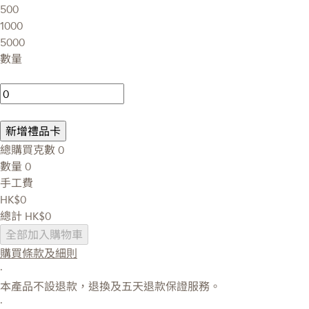
500
1000
5000
數量
新增禮品卡
總購買克數
0
數量
0
手工費
HK$0
總計
HK$0
全部加入購物車
購買條款及細則
·
本產品不設退款，退換及五天退款保證服務。
·