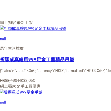
網上獨家
最新上架
null
馬年生肖推廣
祈願成真繪馬999足金工藝精品吊墜
{"sales":{"value":3060,"currency":"HKD","formatted":"HK$3,060","de
HK$3,400
HK$3,060
網上獨家
$1手工費優惠
null