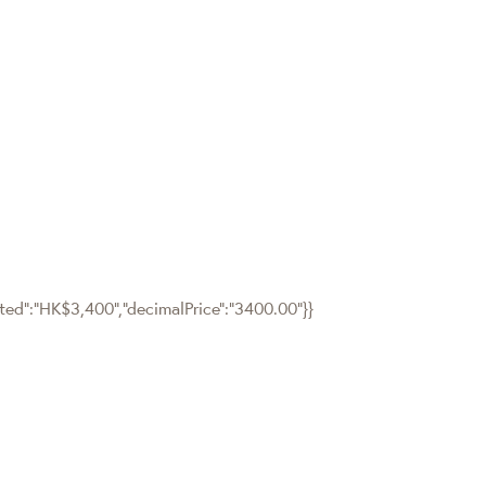
tted":"HK$3,400","decimalPrice":"3400.00"}}