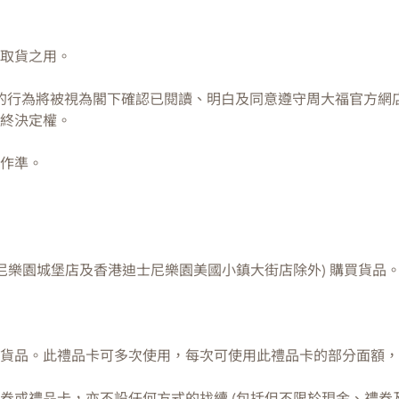
取貨之用。
的行為將被視為閣下確認已閱讀、明白及同意遵守周大福官方網店
終決定權。
作準。
尼樂園城堡店及香港迪士尼樂園美國小鎮大街店除外) 購買貨品
貨品。此禮品卡可多次使用，每次可使用此禮品卡的部分面額，
券或禮品卡，亦不設任何方式的找續 (包括但不限於現金、禮券