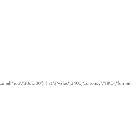
cimalPrice":"3060.00"},"list":{"value":3400,"currency":"HKD","forma