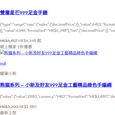
雙層星芒999足金手鏈
{"type":"range","max":{"sales":{"decimalPrice":{},"value":6402,"forma
{},"value":6348,"formatted":"HK$6,348"},"list":{"decimalPrice":{},"v
HK$6,807
HK$6,348
起
網上獨家
9折優惠
null
蠟筆小新
熊貓系列 – 小新及好友999足金工藝精品綠色手編繩
{"sales":{"value":2880,"currency":"HKD","formatted":"HK$2,880","de
HK$3,200
HK$2,880
最新上架