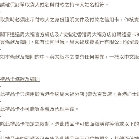
請確保訂單取貨人姓名與付款之持卡人姓名相符。
·
取貨時必須出示付款人之身份證明文件及付款之信用卡，作核實
·
閣下透過
周大福官方網店
及/或指定香港周大福分店訂購禮品卡
買條款及細則，如有任何爭議，周大福珠寶金行有限公司保留最
·
如本條款及細則的中、英文版本之間有任何差異，一概以中文版
禮品卡條款及細則
·
此禮品卡只適用於香港全線周大福分店 (崇光百貨店、香港迪士
·
此禮品卡不可購買金粒及代理手錶。
·
除此禮品卡指定之限制，憑此禮品卡可依面額購買等值或以下的
·
此禮品卡的面額不可充值及此禮品卡不可兌換現金、其他面值禮