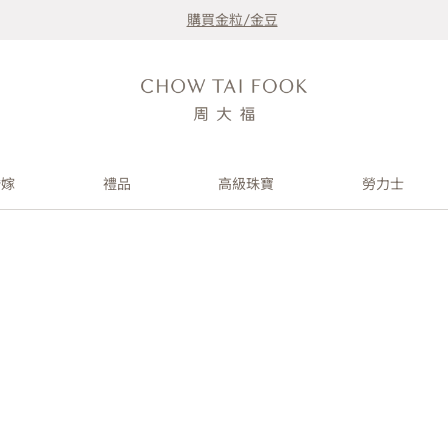
購買金粒/金豆
婚嫁
禮品
高級珠寶
勞力士