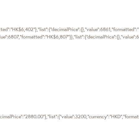
tted":"HK$6,402"},"list":{"decimalPrice":{},"value":6861,"formatted":
alue":6807,"formatted":"HK$6,807"}},"list":{"decimalPrice":{},"value
cimalPrice":"2880.00"},"list":{"value":3200,"currency":"HKD","forma