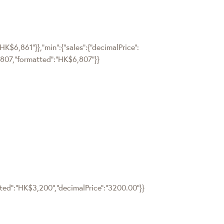
"HK$6,861"}},"min":{"sales":{"decimalPrice":
":6807,"formatted":"HK$6,807"}}
tted":"HK$3,200","decimalPrice":"3200.00"}}