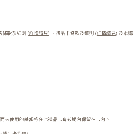
條款及細則 (
詳情請見
) 、禮品卡條款及細則 (
詳情請見
) 及本購
。
而未使用的餘額將在此禮品卡有效期內保留在卡內。
及禮品卡找續)。