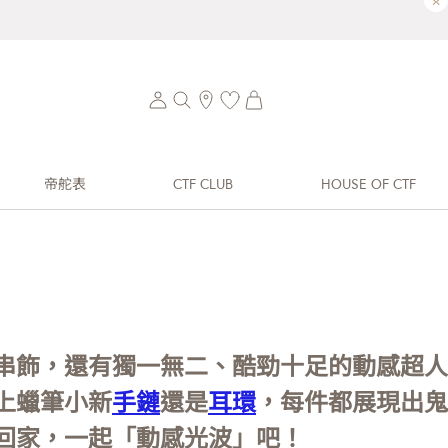
×
帝舵表
CTF CLUB
HOUSE OF CTF
串飾，還有獨一無二、酷勁十足的動感超人
上蠟筆小新
手鏈
還是
耳環
，每件都展現出鬼
回家，一起「動感光波」吧！