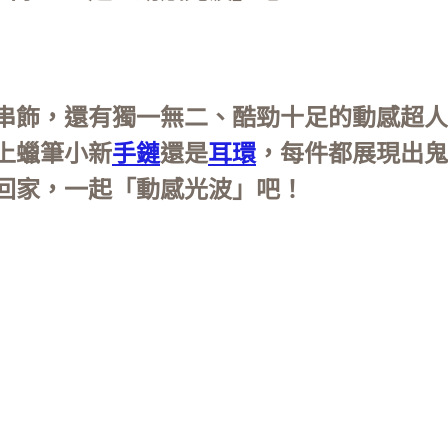
串飾，還有獨一無二、酷勁十足的動感超人
上蠟筆小新
手鏈
還是
耳環
，每件都展現出鬼
回家，一起「動感光波」吧！