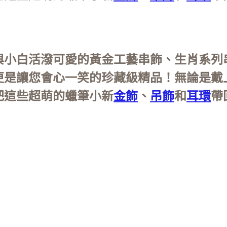
與小白活潑可愛的黃金工藝串飾、生肖系列
更是讓您會心一笑的珍藏級精品！無論是戴
把這些超萌的蠟筆小新
金飾
、
吊飾
和
耳環
帶