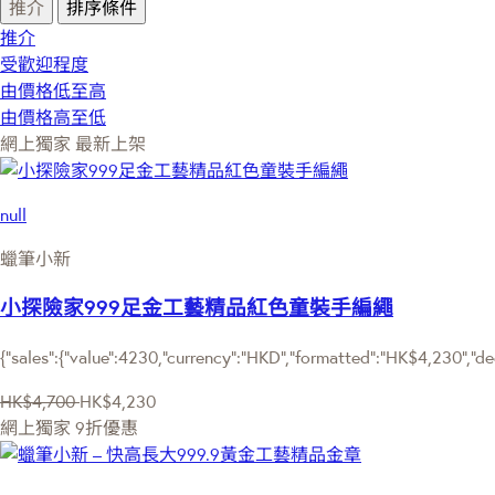
推介
排序條件
推介
受歡迎程度
由價格低至高
由價格高至低
網上獨家
最新上架
null
蠟筆小新
小探險家999足金工藝精品紅色童裝手編繩
{"sales":{"value":4230,"currency":"HKD","formatted":"HK$4,230","de
HK$4,700
HK$4,230
網上獨家
9折優惠