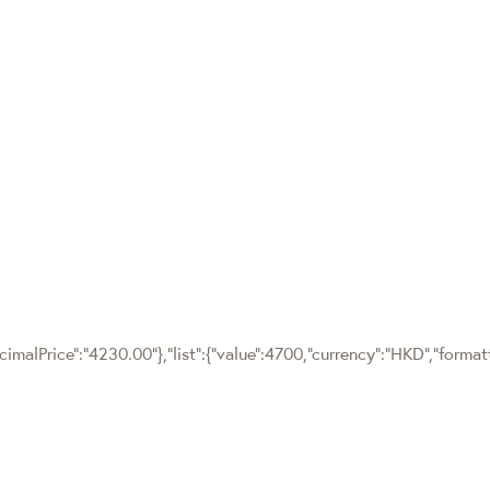
cimalPrice":"4230.00"},"list":{"value":4700,"currency":"HKD","forma