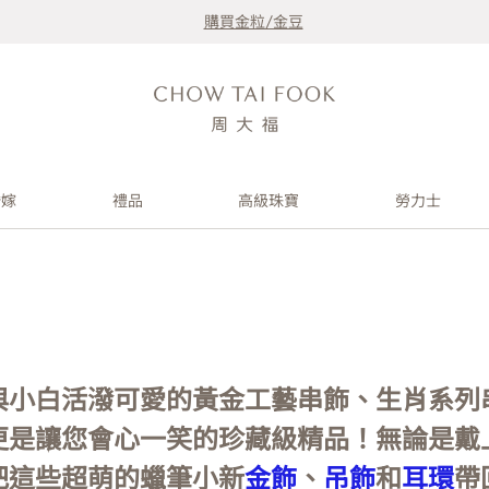
購買金粒/金豆
婚嫁
禮品
高級珠寶
勞力士
與小白活潑可愛的黃金工藝串飾、生肖系列
更是讓您會心一笑的珍藏級精品！無論是戴
把這些超萌的蠟筆小新
金飾
、
吊飾
和
耳環
帶