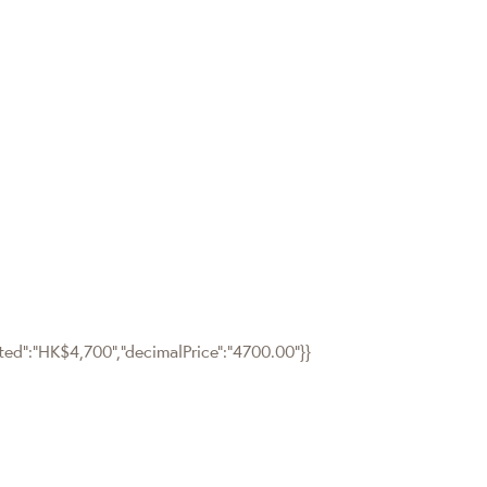
tted":"HK$4,700","decimalPrice":"4700.00"}}