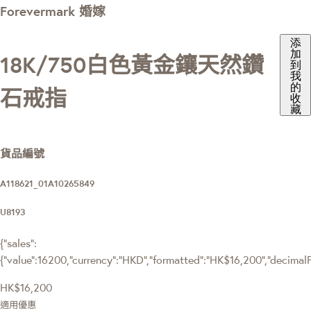
Forevermark 婚嫁
添
加
18K/750白色黃金鑲天然鑽
到
我
的
石戒指
收
藏
貨品編號
A118621_01A10265849
U8193
{"sales":
{"value":16200,"currency":"HKD","formatted":"HK$16,200","decimalPri
HK$16,200
適用優惠