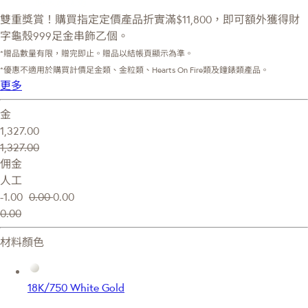
雙重獎賞！購買指定定價產品折實滿$11,800，即可額外獲得財
字龜殼999足金串飾乙個。
*贈品數量有限，贈完即止。贈品以結帳頁顯示為準。
*優惠不適用於購買計價足金類、金粒類、Hearts On Fire類及鐘錶類產品。
更多
金
1,327.00
1,327.00
佣金
人工
-1.00
0.00
0.00
0.00
材料顏色
18K/750 White Gold