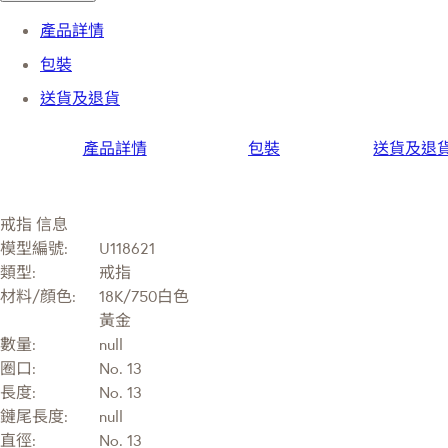
產品詳情
包裝
送貨及退貨
產品詳情
包裝
送貨及退
戒指 信息
模型編號:
U118621
類型:
戒指
材料/顔色:
18K/750白色
黃金
數量:
null
圈口:
No. 13
長度:
No. 13
鏈尾長度:
null
直徑:
No. 13