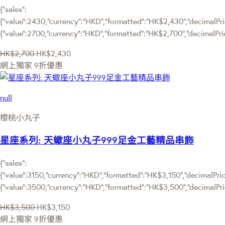
{"sales":
{"value":2430,"currency":"HKD","formatted":"HK$2,430","decimalPric
{"value":2700,"currency":"HKD","formatted":"HK$2,700","decimalPri
HK$2,700
HK$2,430
網上獨家
9折優惠
null
櫻桃小丸子
星座系列: 天蠍座小丸子999足金工藝精品串飾
{"sales":
{"value":3150,"currency":"HKD","formatted":"HK$3,150","decimalPrice
{"value":3500,"currency":"HKD","formatted":"HK$3,500","decimalPri
HK$3,500
HK$3,150
網上獨家
9折優惠