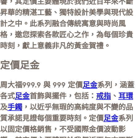
響，其定價主要體現於我們近百年來不斷
昇華的精湛工藝、獨特設計美學與現代設
計之中。此系列融合傳統寓意與時尚風
格，邀您探索各款匠心之作，為每個珍貴
時刻，獻上意義非凡的黃金賀禮。
定價足金
周大福999.9 與 999 定價
足金
系列，涵蓋
各式
足金
首飾與擺件，包括：
戒指
、
耳環
及
手鐲
，以近乎無瑕的高純度與不變的品
質承諾見證每個重要時刻。定價
足金
系列
以固定價格銷售，不受國際金價波動影