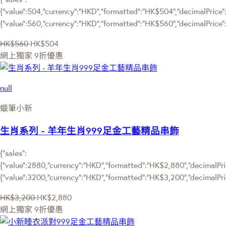
{"value":504,"currency":"HKD","formatted":"HK$504","decimalPrice":"
{"value":560,"currency":"HKD","formatted":"HK$560","decimalPrice"
HK$560
HK$504
網上獨家
9折優惠
null
蠟筆小新
生肖系列 - 羊年生肖999足金工藝精品串飾
{"sales":
{"value":2880,"currency":"HKD","formatted":"HK$2,880","decimalPric
{"value":3200,"currency":"HKD","formatted":"HK$3,200","decimalPri
HK$3,200
HK$2,880
網上獨家
9折優惠