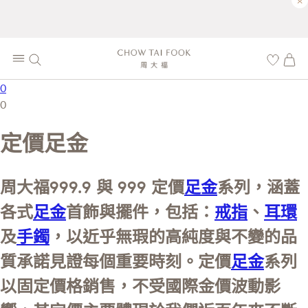
×
0
0
定價足金
周大福999.9 與 999 定價
足金
系列，涵蓋
各式
足金
首飾與擺件，包括：
戒指
、
耳環
及
手鐲
，以近乎無瑕的高純度與不變的品
質承諾見證每個重要時刻。定價
足金
系列
以固定價格銷售，不受國際金價波動影