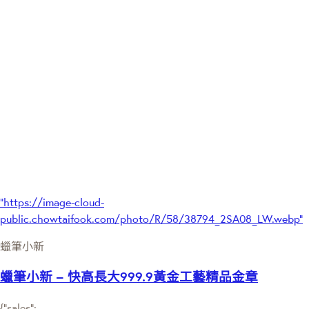
"https://image-cloud-
public.chowtaifook.com/photo/R/58/38794_2SA08_LW.webp"
蠟筆小新
蠟筆小新 – 快高長大999.9黃金工藝精品金章
{"sales":