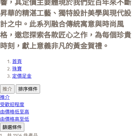
響，其定價主要體現於我們近百年來不斷
昇華的精湛工藝、獨特設計美學與現代設
計之中。此系列融合傳統寓意與時尚風
格，邀您探索各款匠心之作，為每個珍貴
時刻，獻上意義非凡的黃金賀禮。
首頁
珠寶
定價足金
推介
排序條件
推介
受歡迎程度
由價格低至高
由價格高至低
篩選條件
1 -
共
1106
件產品