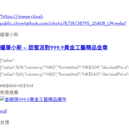
"https://image-cloud-
public.chowtaifook.com/photo/R/58/38795_2SA08_LW.webp"
蠟筆小新
蠟筆小新 – 甜蜜派對999.9黃金工藝精品金章
{"sales":
{"value":504,"currency":"HKD","formatted":"HK$504","decimalPrice":"
{"value":560,"currency":"HKD","formatted":"HK$560","decimalPrice"
HK$560
HK$504
熱賣推薦
null
友禮