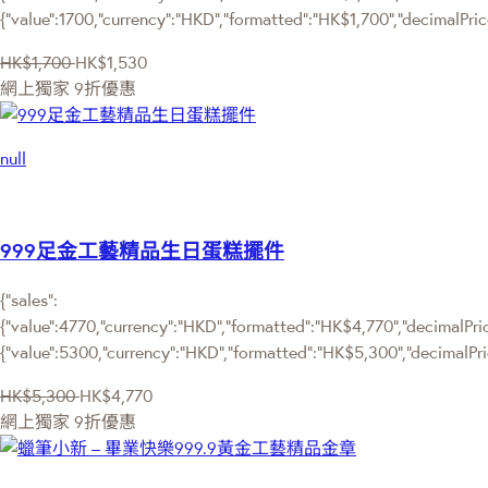
{"value":1700,"currency":"HKD","formatted":"HK$1,700","decimalPric
HK$1,700
HK$1,530
網上獨家
9折優惠
null
999足金工藝精品生日蛋糕擺件
{"sales":
{"value":4770,"currency":"HKD","formatted":"HK$4,770","decimalPrice
{"value":5300,"currency":"HKD","formatted":"HK$5,300","decimalPri
HK$5,300
HK$4,770
網上獨家
9折優惠