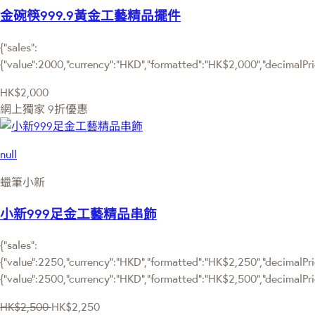
金碗筷999.9黃金工藝精品擺件
{"sales":
{"value":2000,"currency":"HKD","formatted":"HK$2,000","decimalPrice
HK$2,000
網上獨家
9折優惠
null
蠟筆小新
小新999足金工藝精品串飾
{"sales":
{"value":2250,"currency":"HKD","formatted":"HK$2,250","decimalPric
{"value":2500,"currency":"HKD","formatted":"HK$2,500","decimalPri
HK$2,500
HK$2,250