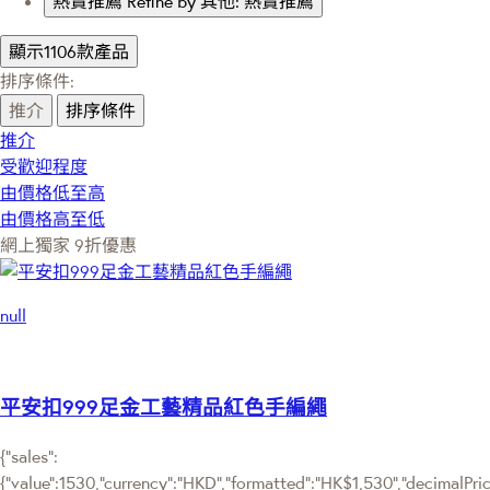
熱賣推薦
Refine by 其他: 熱賣推薦
顯示1106款產品
排序條件:
推介
排序條件
推介
受歡迎程度
由價格低至高
由價格高至低
網上獨家
9折優惠
null
平安扣999足金工藝精品紅色手編繩
{"sales":
{"value":1530,"currency":"HKD","formatted":"HK$1,530","decimalPrice