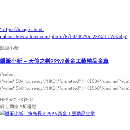
"https://image-cloud-
public.chowtaifook.com/photo/R/58/38796_2SA08_LW.webp"
蠟筆小新
蠟筆小新 – 天倫之樂999.9黃金工藝精品金章
{"sales":
{"value":504,"currency":"HKD","formatted":"HK$504","decimalPrice":"
{"value":560,"currency":"HKD","formatted":"HK$560","decimalPrice"
HK$560
HK$504
網上獨家
9折優惠