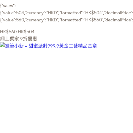
{"sales":
{"value":504,"currency":"HKD","formatted":"HK$504","decimalPrice":"
{"value":560,"currency":"HKD","formatted":"HK$560","decimalPrice"
HK$560
HK$504
網上獨家
9折優惠