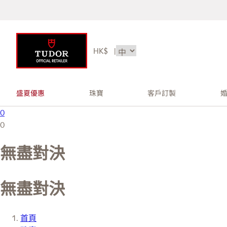
HK$
|
盛夏優惠
珠寶
客戶訂製
0
0
無盡對決
無盡對決
首頁