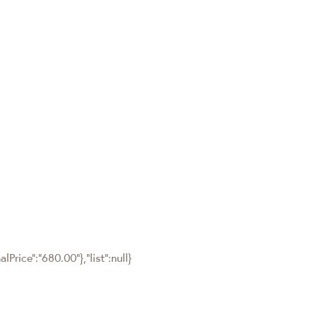
Price":"680.00"},"list":null}