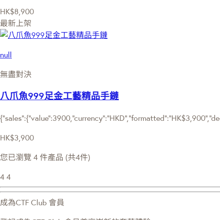
HK$8,900
最新上架
null
無盡對決
八爪魚999足金工藝精品手鏈
{"sales":{"value":3900,"currency":"HKD","formatted":"HK$3,900","deci
HK$3,900
您已瀏覽 4 件產品 (共4件)
4
4
成為CTF Club 會員