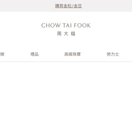
購買金粒/金豆
婚嫁
禮品
高級珠寶
勞力士