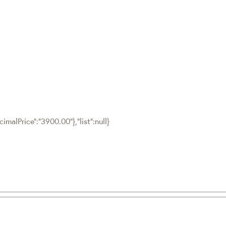
malPrice":"3900.00"},"list":null}