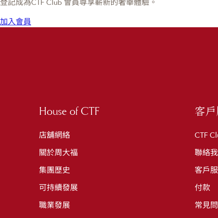
登記成為CTF Club 會員尊享嶄新的奢華體驗。
加入會員
House of CTF
客戶
店舖網絡
CTF Cl
關於周大福
聯絡我
集團歷史
客戶服
可持續發展
付款
職業發展
常見問