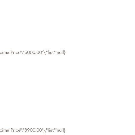
malPrice":"5000.00"},"list":null}
malPrice":"8900.00"},"list":null}