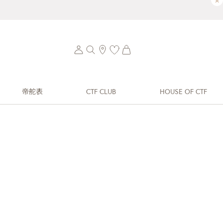
×
帝舵表
CTF CLUB
HOUSE OF CTF