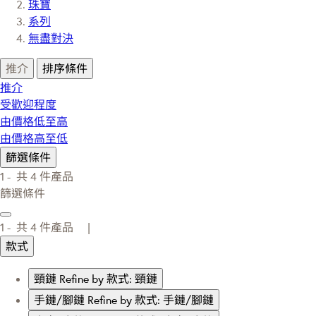
珠寶
系列
無盡對決
推介
排序條件
推介
受歡迎程度
由價格低至高
由價格高至低
篩選條件
1 -
共
4
件產品
篩選條件
1 -
共
4
件產品 |
款式
頸鏈
Refine by 款式: 頸鏈
手鏈/腳鏈
Refine by 款式: 手鏈/腳鏈