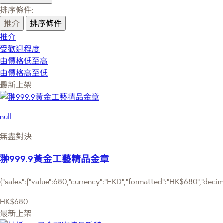
排序條件:
推介
排序條件
推介
受歡迎程度
由價格低至高
由價格高至低
最新上架
null
無盡對決
翀999.9黃金工藝精品金章
{"sales":{"value":680,"currency":"HKD","formatted":"HK$680","decimal
HK$680
最新上架