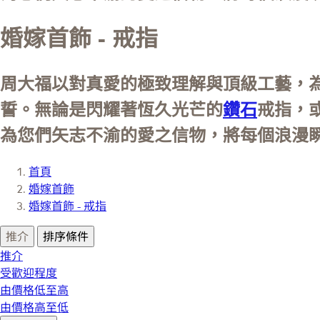
婚嫁首飾 - 戒指
周大福以對真愛的極致理解與頂級工藝，
誓。無論是閃耀著恆久光芒的
鑽石
戒指，
為您們矢志不渝的愛之信物，將每個浪漫
首頁
婚嫁首飾
婚嫁首飾 - 戒指
推介
排序條件
推介
受歡迎程度
由價格低至高
由價格高至低