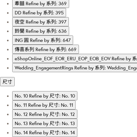
牽囍
Refine by 系列: 369
DD
Refine by 系列: 395
夜空
Refine by 系列: 397
鈴蘭
Refine by 系列: 636
ING 圓
Refine by 系列: 647
傳喜系列
Refine by 系列: 669
eShopOnline_EOF_EOR_ERU_EOP_EOB_EOV
Refine by
Wedding_EngagementRings
Refine by 系列: Wedding_Eng
尺寸
No. 10
Refine by 尺寸: No. 10
No. 11
Refine by 尺寸: No. 11
No. 12
Refine by 尺寸: No. 12
No. 13
Refine by 尺寸: No. 13
No. 14
Refine by 尺寸: No. 14