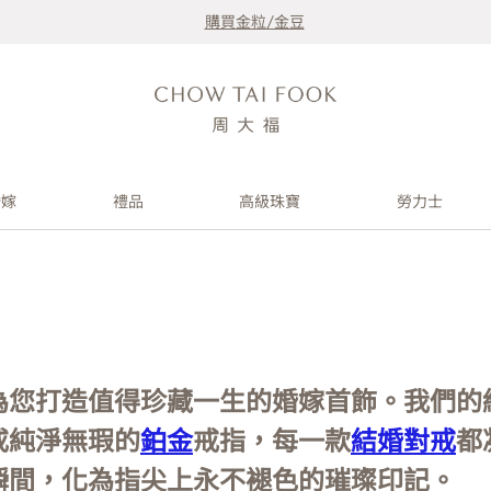
購買金粒/金豆
婚嫁
禮品
高級珠寶
勞力士
為您打造值得珍藏一生的婚嫁首飾。我們的
或純淨無瑕的
鉑金
戒指，每一款
結婚對戒
都
瞬間，化為指尖上永不褪色的璀璨印記。