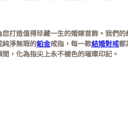
為您打造值得珍藏一生的婚嫁首飾。我們的
或純淨無瑕的
鉑金
戒指，每一款
結婚對戒
都
瞬間，化為指尖上永不褪色的璀璨印記。