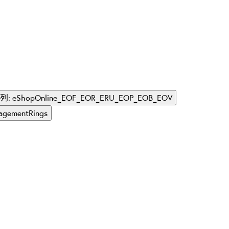
 系列: eShopOnline_EOF_EOR_ERU_EOP_EOB_EOV
agementRings