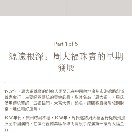
Part
1
of
5
源遠根深：周大福珠寶的早期
發展
「
割
1929年，周大福珠寶的創始人周至元在中國內地廣州市洪德路創辦
術
首家金行，主要經營傳統的黃金飾品，取其名為「周大福」。周氏
《
借用傳統賀詞「五福臨門，大富大貴」起名，讓顧客直接聯想到財
等
富、地位和好運氣。
詩
1930年代，廣州時局不穩，1938年，周氏遂將周大福金行從廣州擴
設
展至中國澳門，在澳門舊商業區草堆街開設了港澳第一家周大福金
華
行。
寶