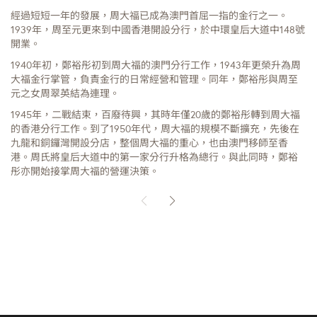
高
經過短短一年的發展，周大福已成為澳門首屈一指的金行之一。
1939年，周至元更來到中國香港開設分行，於中環皇后大道中148號
開業。
1940年初，鄭裕彤初到周大福的澳門分行工作，1943年更榮升為周
大福金行掌管，負責金行的日常經營和管理。同年，鄭裕彤與周至
元之女周翠英結為連理。
1945年，二戰結束，百廢待興，其時年僅20歲的鄭裕彤轉到周大福
的香港分行工作。到了1950年代，周大福的規模不斷擴充，先後在
九龍和銅鑼灣開設分店，整個周大福的重心，也由澳門移師至香
港。周氏將皇后大道中的第一家分行升格為總行。與此同時，鄭裕
彤亦開始接掌周大福的營運決策。