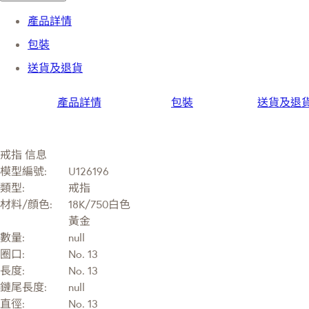
產品詳情
包裝
送貨及退貨
產品詳情
包裝
送貨及退
戒指 信息
模型編號:
U126196
類型:
戒指
材料/顔色:
18K/750白色
黃金
數量:
null
圈口:
No. 13
長度:
No. 13
鏈尾長度:
null
直徑:
No. 13