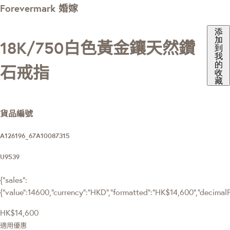
Forevermark 婚嫁
添
加
18K/750白色黃金鑲天然鑽
到
我
的
石戒指
收
藏
貨品編號
A126196_67A10087315
U9539
{"sales":
{"value":14600,"currency":"HKD","formatted":"HK$14,600","decimalPri
HK$14,600
適用優惠