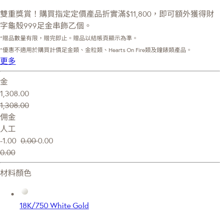
雙重獎賞！購買指定定價產品折實滿$11,800，即可額外獲得財
字龜殼999足金串飾乙個。
*贈品數量有限，贈完即止。贈品以結帳頁顯示為準。
*優惠不適用於購買計價足金類、金粒類、Hearts On Fire類及鐘錶類產品。
更多
金
1,308.00
1,308.00
佣金
人工
-1.00
0.00
0.00
0.00
材料顏色
18K/750 White Gold