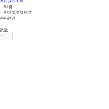
自訂我的手繩
手繩 {i}
手繩款式隨機發放
手繩禮品
數量