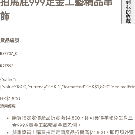
拍馬屁999足金工藝精品串
到
我
的
飾
收
藏
貨品編號
R37737_0
R27593
{"sales":
{"value":1800,"currency":"HKD","formatted":"HK$1,800","decimalPrice"
HK$1,800
適用優惠
購買指定定價產品折實滿$4,800，即可獲得羊豬兔生肖三
合999.9黃金工藝精品金章乙個。
雙重獎賞！購買指定定價產品折實滿$11,800，即可額外獲