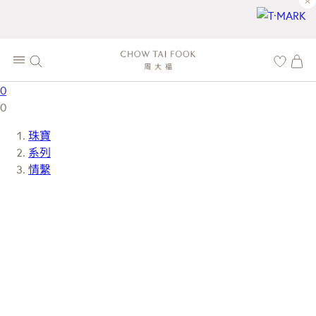
×
0
0
珠寶
系列
情繫