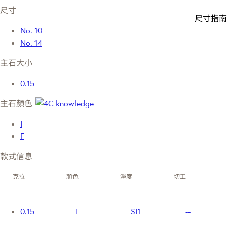
尺寸
尺寸指南
No. 10
No. 14
主石大小
0.15
主石顏色
I
F
款式信息
克拉
顏色
淨度
切工
0.15
I
SI1
--