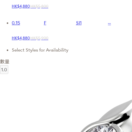
HK$4,880
HK$5,800
0.15
F
SI1
--
HK$4,880
HK$5,900
Select Styles for Availability
數量