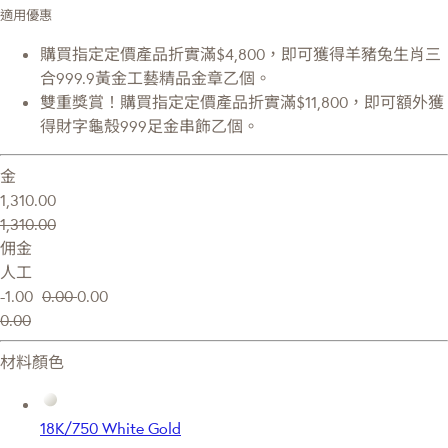
適用優惠
購買指定定價產品折實滿$4,800，即可獲得羊豬兔生肖三
合999.9黃金工藝精品金章乙個。
雙重獎賞！購買指定定價產品折實滿$11,800，即可額外獲
得財字龜殼999足金串飾乙個。
金
1,310.00
1,310.00
佣金
人工
-1.00
0.00
0.00
0.00
材料顏色
18K/750 White Gold