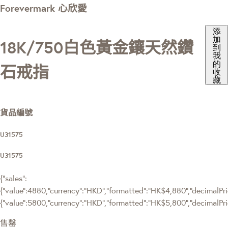
Forevermark 心欣愛
添
加
18K/750白色黃金鑲天然鑽
到
我
的
石戒指
收
藏
貨品編號
U31575
U31575
{"sales":
{"value":4880,"currency":"HKD","formatted":"HK$4,880","decimalPric
{"value":5800,"currency":"HKD","formatted":"HK$5,800","decimalPri
售罄