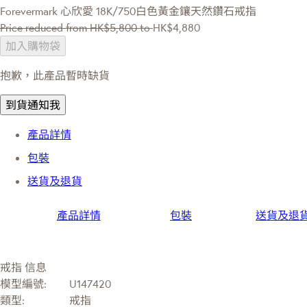
Forevermark 心欣愛
18K/750白色黃金鑲天然鑽石戒指
Price reduced from
HK$5,800
to
HK$4,880
加入購物袋
抱歉，此產品暫時缺貨
到貨通知我
產品詳情
包裝
送貨及退貨
產品詳情
包裝
送貨及退
戒指 信息
模型編號:
U147420
類型:
戒指