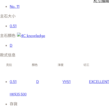
尺寸指南
No. 11
主石大小
0.51
主石顏色
D
款式信息
克拉
顏色
淨度
切工
0.51
D
VVS1
EXCELLENT
HK$35,500
存貨