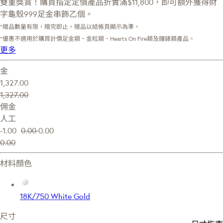
雙重獎賞！購買指定定價產品折實滿$11,800，即可額外獲得財
字龜殼999足金串飾乙個。
*贈品數量有限，贈完即止。贈品以結帳頁顯示為準。
*優惠不適用於購買計價足金類、金粒類、Hearts On Fire類及鐘錶類產品。
更多
金
1,327.00
1,327.00
佣金
人工
-1.00
0.00
0.00
0.00
材料顏色
18K/750 White Gold
尺寸