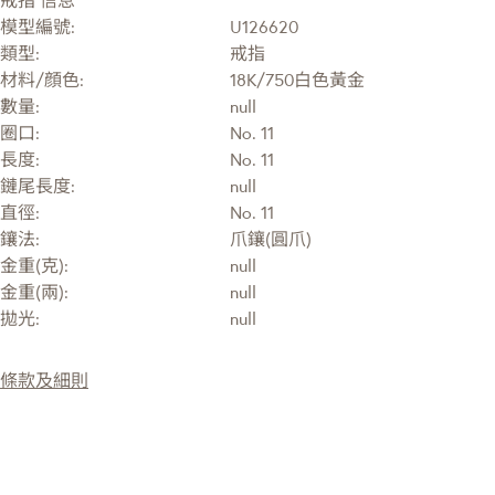
模型編號:
U126620
類型:
戒指
材料/顔色:
18K/750白色黃金
數量:
null
圈口:
No. 11
長度:
No. 11
鏈尾長度:
null
直徑:
No. 11
鑲法:
爪鑲(圓爪)
金重(克):
null
金重(兩):
null
拋光:
null
條款及細則