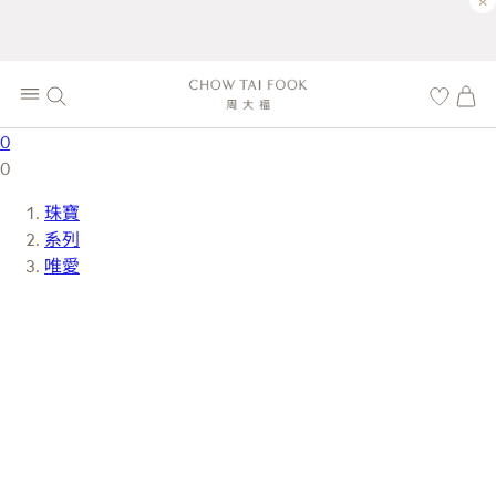
×
0
0
珠寶
系列
唯愛