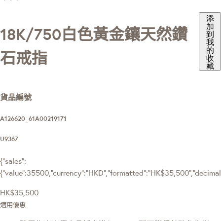
添
加
18K/750白色黃金鑲天然鑽
到
我
的
石戒指
收
藏
貨品編號
A126620_61A00219171
U9367
{"sales":
{"value":35500,"currency":"HKD","formatted":"HK$35,500","decimalPr
HK$35,500
適用優惠