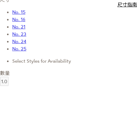
尺寸指南
No. 15
No. 16
No. 21
No. 23
No. 24
No. 25
Select Styles for Availability
數量