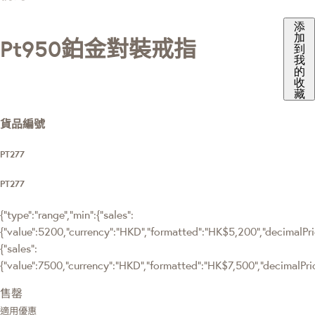
添
加
Pt950鉑金對裝戒指
到
我
的
收
藏
貨品編號
PT277
PT277
{"type":"range","min":{"sales":
{"value":5200,"currency":"HKD","formatted":"HK$5,200","decimalPrice
{"sales":
{"value":7500,"currency":"HKD","formatted":"HK$7,500","decimalPrice
售罄
適用優惠