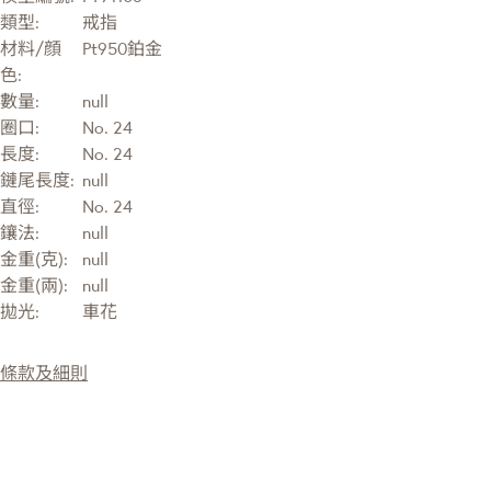
類型:
戒指
材料/顔
Pt950鉑金
色:
數量:
null
圈口:
No. 24
長度:
No. 24
鏈尾長度:
null
直徑:
No. 24
鑲法:
null
金重(克):
null
金重(兩):
null
拋光:
車花
條款及細則