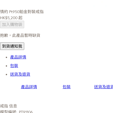
情約
Pt950鉑金對裝戒指
HK$5,200
起
加入購物袋
抱歉，此產品暫時缺貨
到貨通知我
產品詳情
包裝
送貨及退貨
產品詳情
包裝
送貨及退
戒指 信息
模型編號:
PT91106