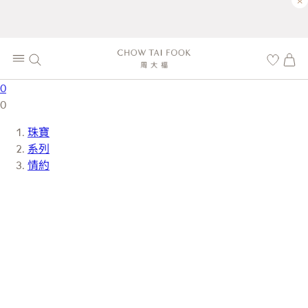
×
0
0
珠寶
系列
情約