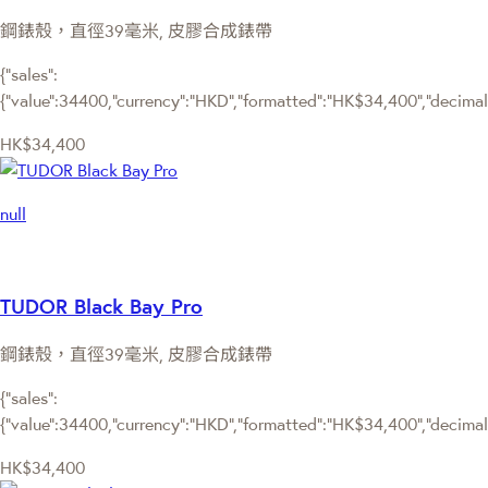
鋼錶殼，直徑39毫米, 皮膠合成錶帶
{"sales":
{"value":34400,"currency":"HKD","formatted":"HK$34,400","decimalPr
HK$34,400
null
TUDOR Black Bay Pro
鋼錶殼，直徑39毫米, 皮膠合成錶帶
{"sales":
{"value":34400,"currency":"HKD","formatted":"HK$34,400","decimalPr
HK$34,400