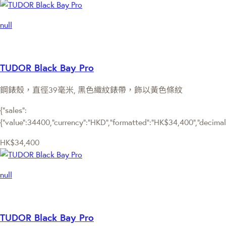
null
TUDOR Black Bay Pro
鋼錶殼，直徑39毫米, 黑色織紋錶帶，飾以黃色條紋
{"sales":
{"value":34400,"currency":"HKD","formatted":"HK$34,400","decimalPr
HK$34,400
null
TUDOR Black Bay Pro