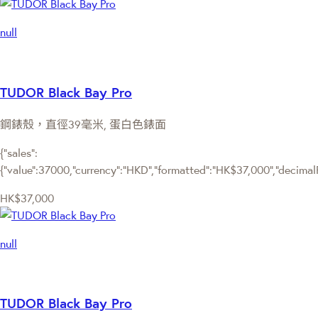
null
TUDOR Black Bay Pro
鋼錶殼，直徑39毫米, 蛋白色錶面
{"sales":
{"value":37000,"currency":"HKD","formatted":"HK$37,000","decimalPri
HK$37,000
null
TUDOR Black Bay Pro