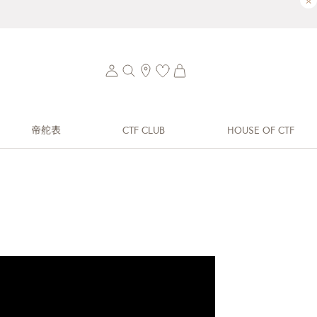
×
帝舵表
CTF CLUB
HOUSE OF CTF