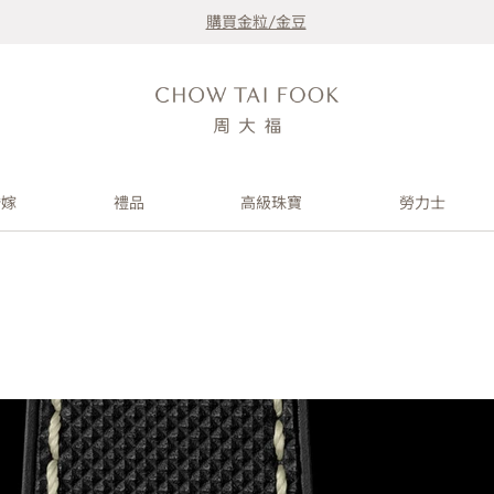
購買金粒/金豆
婚嫁
禮品
高級珠寶
勞力士