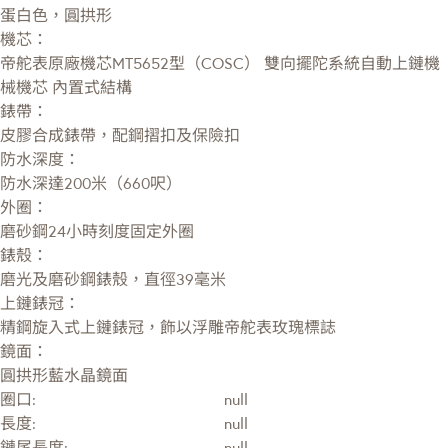
蛋白色，圓拱形
機芯：
帝舵表原廠機芯MT5652型（COSC） 雙向擺陀系統自動上鏈機
械機芯 內置式結構
錶帶：
皮膠合成錶帶，配鋼摺扣及保險扣
防水深度：
防水深達200米（660呎）
外圈：
磨砂鋼24小時刻度固定外圈
錶殼：
磨光及磨砂鋼錶殼，直徑39毫米
上鏈錶冠：
精鋼旋入式上鏈錶冠，飾以浮雕帝舵表玫瑰標誌
鏡面：
圓拱形藍水晶鏡面
圈口:
null
長度:
null
鏈尾長度:
null