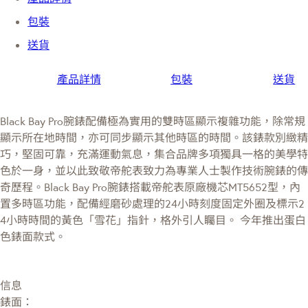
包裝
送貨
產品詳情
包裝
送貨
Black Bay Pro腕錶配備極為實用的雙時區顯示複雜功能，除常規
顯示所在地時間，亦可同步顯示其他時區的時間。該錶款別緻精
巧，堅固可靠，充滿運動氣息，集合品牌多項獨具一格的美學特
色於一身，並以此致敬帝舵表致力為專業人士製作技術腕錶的傳
奇歷程。Black Bay Pro腕錶搭載帝舵表原廠機芯MT5652型，內
置多時區功能，配備經磨砂處理的24小時刻度固定外圈及標示2
4小時時間的黃色「雪花」指針，格外引人矚目。 今年推出蛋白
色錶面款式。
信息
錶面：