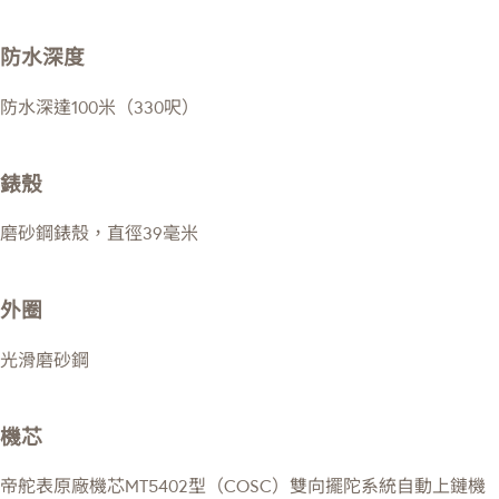
防水深度
防水深達100米（330呎）
錶殼
磨砂鋼錶殼，直徑39毫米
外圈
光滑磨砂鋼
機芯
帝舵表原廠機芯MT5402型（COSC）雙向擺陀系統自動上鏈機