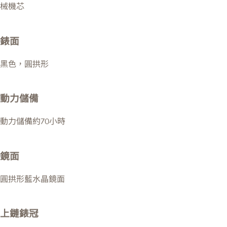
械機芯
錶面
黑色，圓拱形
動力儲備
動力儲備約70小時
鏡面
圓拱形藍水晶鏡面
上鏈錶冠