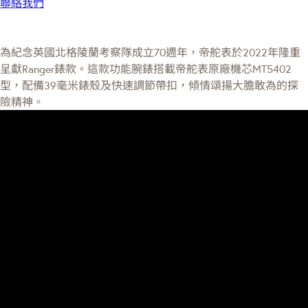
聯絡我們
為紀念英國北格陵蘭考察隊成立70週年，帝舵表於2022年隆重
呈獻Ranger錶款。這款功能腕錶搭載帝舵表原廠機芯MT5402
型，配備39毫米錶殼及快速調節帶扣，傾情頌揚大膽敢為的探
險精神。