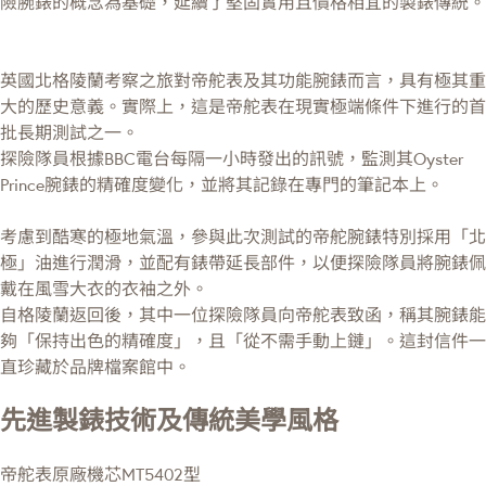
險腕錶的概念為基礎，延續了堅固實用且價格相宜的製錶傳統。
英國北格陵蘭考察之旅對帝舵表及其功能腕錶而言，具有極其重
大的歷史意義。實際上，這是帝舵表在現實極端條件下進行的首
批長期測試之一。
探險隊員根據BBC電台每隔一小時發出的訊號，監測其Oyster
Prince腕錶的精確度變化，並將其記錄在專門的筆記本上。
考慮到酷寒的極地氣溫，參與此次測試的帝舵腕錶特別採用「北
極」油進行潤滑，並配有錶帶延長部件，以便探險隊員將腕錶佩
戴在風雪大衣的衣袖之外。
自格陵蘭返回後，其中一位探險隊員向帝舵表致函，稱其腕錶能
夠「保持出色的精確度」，且「從不需手動上鏈」。這封信件一
直珍藏於品牌檔案館中。
先進製錶技術及傳統美學風格
帝舵表原廠機芯MT5402型