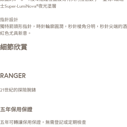
士Super-LumiNova®夜光塗層
指針設計
獨特箭頭形指針，時針輪廓圓潤，秒針棱角分明，秒針尖端的酒
紅色尤具新意。
細節欣賞
RANGER
21世紀的探險腕錶
五年保用保證
五年可轉讓保用保證，無需登記或定期檢查