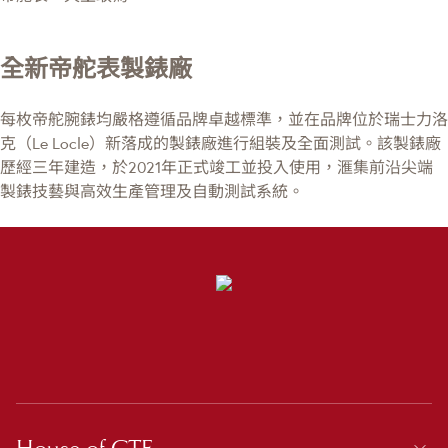
全新帝舵表製錶廠
每枚帝舵腕錶均嚴格遵循品牌卓越標準，並在品牌位於瑞士力洛
克（Le Locle）新落成的製錶廠進行組裝及全面測試。該製錶廠
歷經三年建造，於2021年正式竣工並投入使用，滙集前沿尖端
製錶技藝與高效生產管理及自動測試系統。