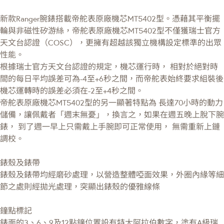
新款Ranger腕錶搭載帝舵表原廠機芯MT5402型。憑藉其平衡擺
輪與非磁性矽游絲，帝舵表原廠機芯MT5402型不僅獲瑞士官方
天文台認證（COSC），更擁有超越該獨立機構設定標準的出眾
性能。
根據瑞士官方天文台認證的規定，機芯運行時， 相對於絕對時
間的每日平均誤差可為-4至+6秒之間，而帝舵表始終要求組裝後
機芯運轉時的誤差必須在-2至+4秒之間。
帝舵表原廠機芯MT5402型的另一顯著特點為 長達70小時的動力
儲備，讓佩戴者「週末無憂」，換言之，如果在週五晚上脫下腕
錶， 到了週一早上只需戴上手腕即可正常使用， 無需重新上鏈
調校。
錶殼及錶帶
錶殼及錶帶均經磨砂處理，以營造整體啞面效果，外圈內緣等細
節之處則經拋光處理，突顯出錶殼的優雅線條
鐘點標記
錶面的3、6、9及12點鐘位置設有特大阿拉伯數字，塗有A級瑞