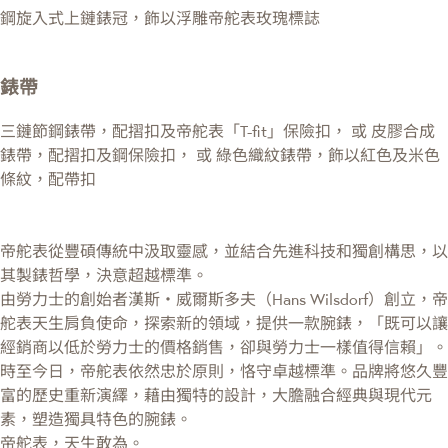
鋼旋入式上鏈錶冠，飾以浮雕帝舵表玫瑰標誌
錶帶
三鏈節鋼錶帶，配摺扣及帝舵表「T-fit」保險扣， 或 皮膠合成
錶帶，配摺扣及鋼保險扣， 或 綠色織紋錶帶，飾以紅色及米色
條紋，配帶扣
帝舵表從豐碩傳統中汲取靈感，並結合先進科技和獨創構思，以
其製錶哲學，決意超越標準。
由勞力士的創始者漢斯・威爾斯多夫（Hans Wilsdorf）創立，帝
舵表天生肩負使命，探索新的領域，提供一款腕錶，「既可以讓
經銷商以低於勞力士的價格銷售，卻與勞力士一樣值得信賴」。
時至今日，帝舵表依然忠於原則，恪守卓越標準。品牌將悠久豐
富的歷史重新演繹，藉由獨特的設計，大膽融合經典與現代元
素，塑造獨具特色的腕錶。
帝舵表，天生敢為。