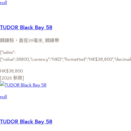
null
TUDOR Black Bay 58
鋼錶殼，直徑39毫米, 鋼錶帶
{"sales":
{"value":38800,"currency":"HKD","formatted":"HK$38,800","decimalPr
HK$38,800
[2026 新款]
null
TUDOR Black Bay 58