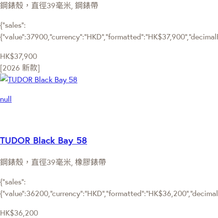
鋼錶殼，直徑39毫米, 鋼錶帶
{"sales":
{"value":37900,"currency":"HKD","formatted":"HK$37,900","decimalPri
HK$37,900
[2026 新款]
null
TUDOR Black Bay 58
鋼錶殼，直徑39毫米, 橡膠錶帶
{"sales":
{"value":36200,"currency":"HKD","formatted":"HK$36,200","decimalPr
HK$36,200