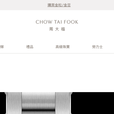
購買金粒/金豆
婚嫁
禮品
高級珠寶
勞力士