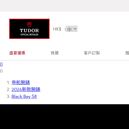
HK$
|
盛夏優惠
珠寶
客戶訂製
0
0
帝舵腕錶
2026新款腕錶
Black Bay 58