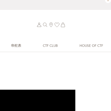
×
帝舵表
CTF CLUB
HOUSE OF CTF