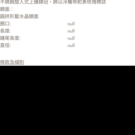
不銹鋼旋入式上鏈錶冠，飾以浮雕帝舵表玫瑰標誌
鏡面：
圓拱形藍水晶鏡面
圈口:
null
長度:
null
鏈尾長度:
null
直徑:
null
條款及細則