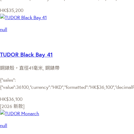
HK$35,200
null
TUDOR Black Bay 41
鋼錶殼，直徑41毫米, 鋼錶帶
{"sales":
{"value":36100,"currency":"HKD","formatted":"HK$36,100","decimalPri
HK$36,100
[2026 新款]
null