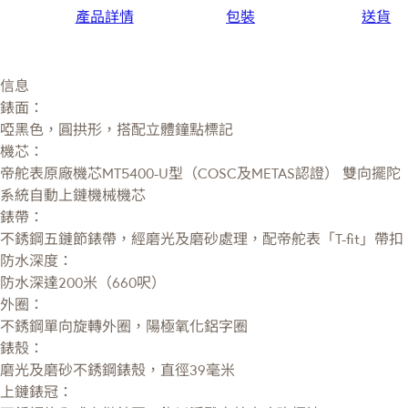
產品詳情
包裝
送貨
信息
錶面：
啞黑色，圓拱形，搭配立體鐘點標記
機芯：
帝舵表原廠機芯MT5400-U型（COSC及METAS認證） 雙向擺陀
系統自動上鏈機械機芯
錶帶：
不銹鋼五鏈節錶帶，經磨光及磨砂處理，配帝舵表「T-fit」帶扣
防水深度：
防水深達200米（660呎）
外圈：
不銹鋼單向旋轉外圈，陽極氧化鋁字圈
錶殼：
磨光及磨砂不銹鋼錶殼，直徑39毫米
上鏈錶冠：