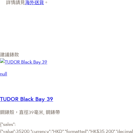
詳情請見
海外送貨
。
建議錶款
null
TUDOR Black Bay 39
鋼錶殼，直徑39毫米, 鋼錶帶
{"sales":
{"value":35200,"currency":"HKD","formatted":"HK$35,200","decimalPr