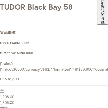
加
TUDOR Black Bay 58
到
我
的
收
藏
貨品編號
M7939A1A0NU-0001
M-M7939A1A0NU-0001
{"sales":
{"value":38800,"currency":"HKD","formatted":"HK$38,800","decimalPr
HK$38,800
金
1,308.00
1,308.00