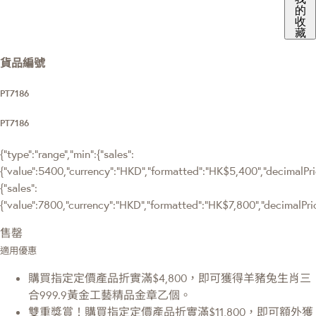
的
收
藏
貨品編號
PT7186
PT7186
{"type":"range","min":{"sales":
{"value":5400,"currency":"HKD","formatted":"HK$5,400","decimalPrice
{"sales":
{"value":7800,"currency":"HKD","formatted":"HK$7,800","decimalPrice
售罄
適用優惠
購買指定定價產品折實滿$4,800，即可獲得羊豬兔生肖三
合999.9黃金工藝精品金章乙個。
雙重獎賞！購買指定定價產品折實滿$11,800，即可額外獲