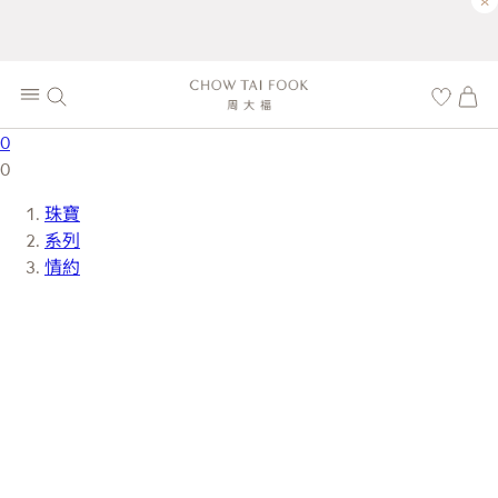
×
0
0
珠寶
系列
情約