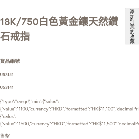
添
加
18K/750白色黃金鑲天然鑽
到
我
的
石戒指
收
藏
貨品編號
U53141
U53141
{"type":"range","min":{"sales":
{"value":11100,"currency":"HKD","formatted":"HK$11,100","decimalPrice
{"sales":
{"value":11500,"currency":"HKD","formatted":"HK$11,500","decimalPric
售罄