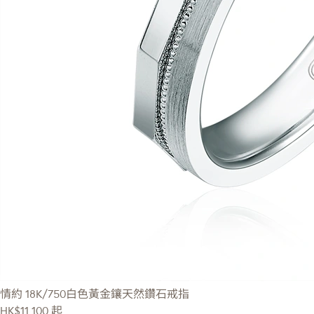
情約
18K/750白色黃金鑲天然鑽石戒指
HK$11,100
起