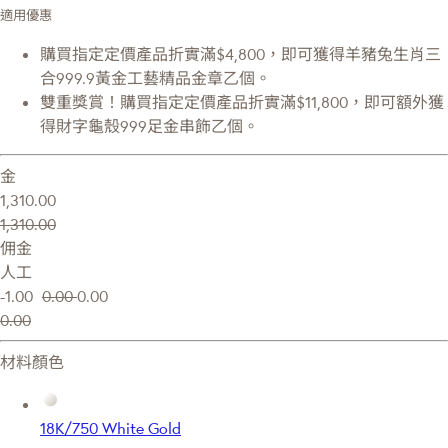
適用優惠
購買指定定價產品折實滿$4,800，即可獲得羊豬兔生肖三
合999.9黃金工藝精品金章乙個。
雙重獎賞！購買指定定價產品折實滿$11,800，即可額外獲
得財字龜殼999足金串飾乙個。
金
1,310.00
1,310.00
佣金
人工
-1.00
0.00
0.00
0.00
材料顏色
18K/750 White Gold