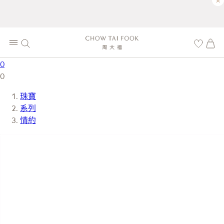
×
0
0
珠寶
系列
情約