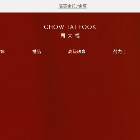
購買金粒/金豆
婚嫁
禮品
高級珠寶
勞力士