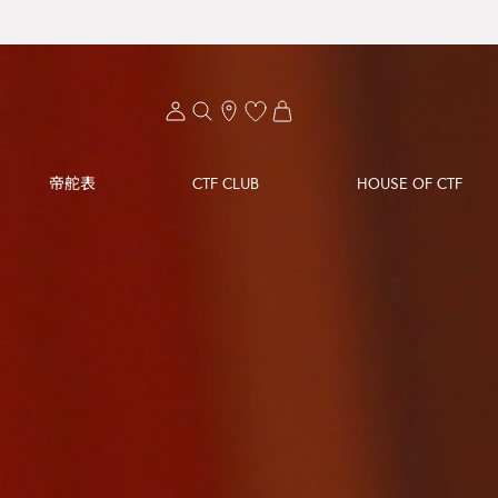
帝舵表
CTF CLUB
HOUSE OF CTF