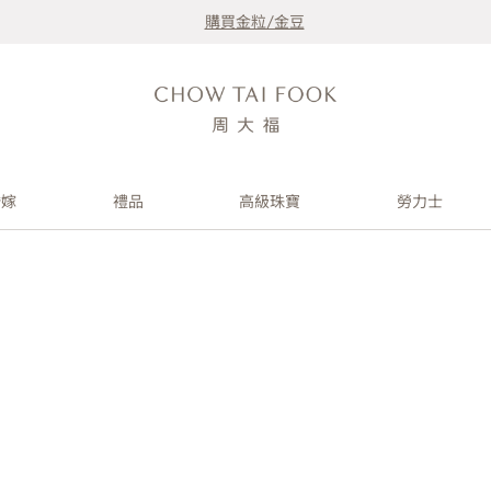
購買金粒/金豆
婚嫁
禮品
高級珠寶
勞力士