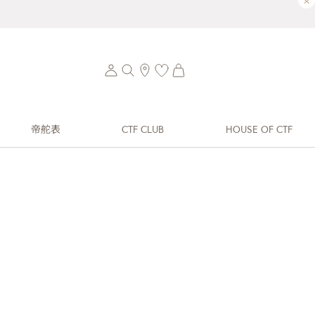
×
帝舵表
CTF CLUB
HOUSE OF CTF