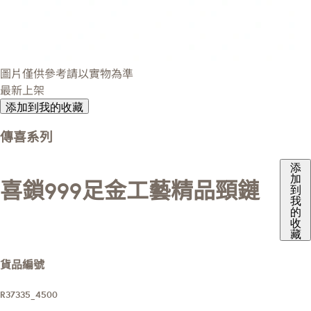
圖片僅供參考請以實物為準
最新上架
添加到我的收藏
傳喜系列
添
加
喜鎖999足金工藝精品頸鏈
到
我
的
收
藏
貨品編號
R37335_4500