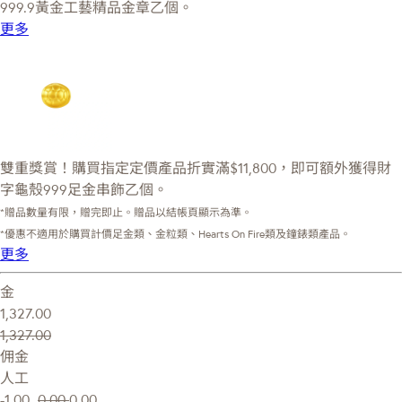
999.9黃金工藝精品金章乙個。
更多
雙重獎賞！購買指定定價產品折實滿$11,800，即可額外獲得財
字龜殼999足金串飾乙個。
*贈品數量有限，贈完即止。贈品以結帳頁顯示為準。
*優惠不適用於購買計價足金類、金粒類、Hearts On Fire類及鐘錶類產品。
更多
金
1,327.00
1,327.00
佣金
人工
-1.00
0.00
0.00