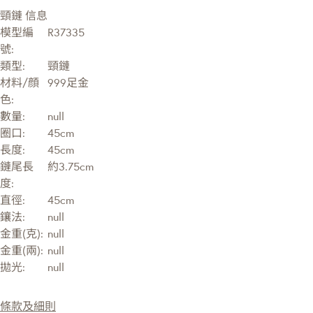
頸鏈 信息
模型編
R37335
號:
類型:
頸鏈
材料/顔
999足金
色:
數量:
null
圈口:
45cm
長度:
45cm
鏈尾長
約3.75cm
度:
直徑:
45cm
鑲法:
null
金重(克):
null
金重(兩):
null
拋光:
null
條款及細則