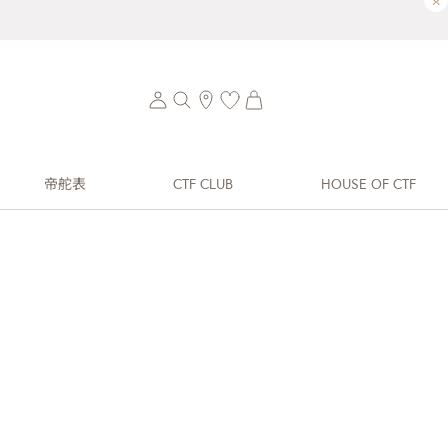
×
帝舵表
CTF CLUB
HOUSE OF CTF