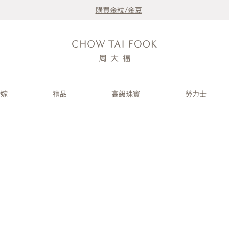
購買金粒/金豆
婚嫁
禮品
高級珠寶
勞力士