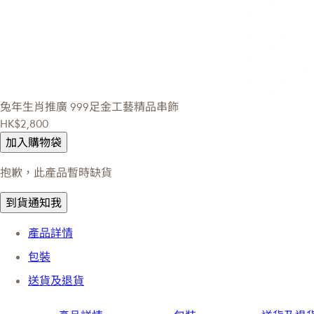
兔年生肖推廣
999足金工藝精品串飾
HK$2,800
加入購物袋
抱歉，此產品暫時缺貨
到貨通知我
產品詳情
包裝
送貨及退貨