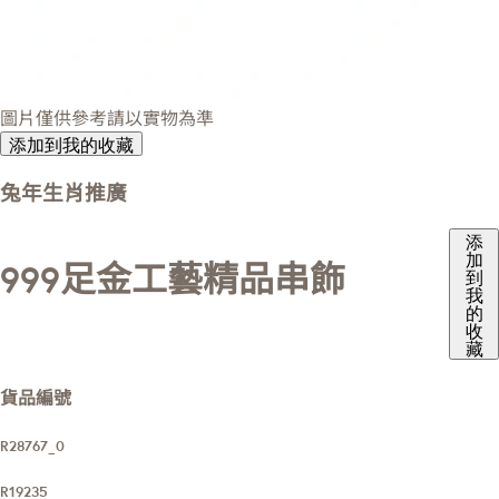
圖片僅供參考請以實物為準
添加到我的收藏
兔年生肖推廣
添
加
999足金工藝精品串飾
到
我
的
收
藏
貨品編號
R28767_0
R19235