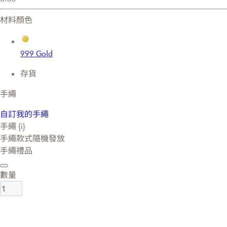
材料顏色
999 Gold
存貨
手繩
自訂我的手繩
手繩 {i}
手繩款式隨機發放
手繩禮品
數量