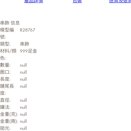
產品詳情
包裝
送貨及退
串飾 信息
模型編
R28767
號:
類型:
串飾
材料/顔
999足金
色:
數量:
null
圈口:
null
長度:
null
鏈尾長
null
度:
直徑:
null
鑲法:
null
金重(克):
null
金重(兩):
null
拋光:
null