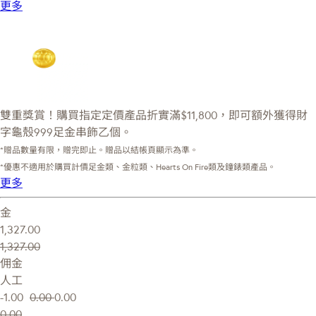
更多
雙重獎賞！購買指定定價產品折實滿$11,800，即可額外獲得財
字龜殼999足金串飾乙個。
*贈品數量有限，贈完即止。贈品以結帳頁顯示為準。
*優惠不適用於購買計價足金類、金粒類、Hearts On Fire類及鐘錶類產品。
更多
金
1,327.00
1,327.00
佣金
人工
-1.00
0.00
0.00
0.00