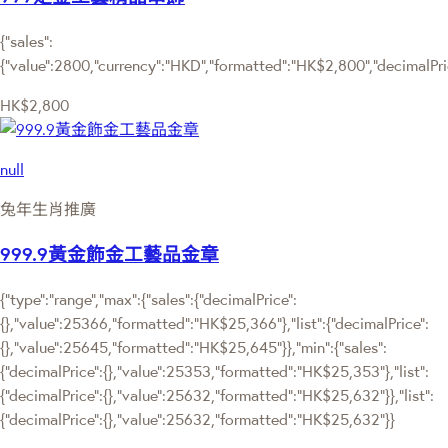
{"sales":
{"value":2800,"currency":"HKD","formatted":"HK$2,800","decimalPrice
HK$2,800
null
兔年生肖推廣
999.9黃金飾金工藝品金章
{"type":"range","max":{"sales":{"decimalPrice":
{},"value":25366,"formatted":"HK$25,366"},"list":{"decimalPrice":
{},"value":25645,"formatted":"HK$25,645"}},"min":{"sales":
{"decimalPrice":{},"value":25353,"formatted":"HK$25,353"},"list":
{"decimalPrice":{},"value":25632,"formatted":"HK$25,632"}},"list":
{"decimalPrice":{},"value":25632,"formatted":"HK$25,632"}}