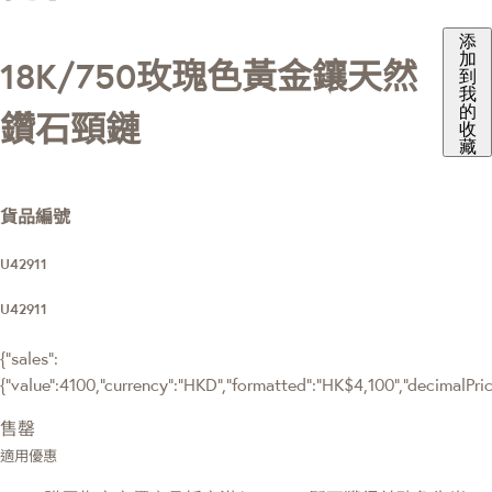
添
加
18K/750玫瑰色黃金鑲天然
到
我
的
鑽石頸鏈
收
藏
貨品編號
U42911
U42911
{"sales":
{"value":4100,"currency":"HKD","formatted":"HK$4,100","decimalPrice"
售罄
適用優惠