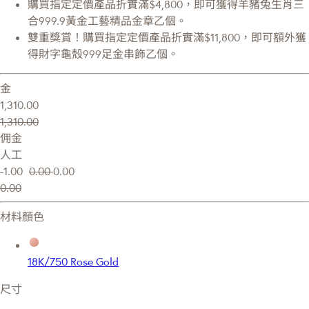
購買指定定價產品折實滿$4,800，即可獲得羊豬兔生肖三
合999.9黃金工藝精品金章乙個。
雙重獎賞！購買指定定價產品折實滿$11,800，即可額外獲
得財字龜殼999足金串飾乙個。
金
1,310.00
1,310.00
佣金
人工
-1.00
0.00
0.00
0.00
材料顏色
18K/750 Rose Gold
尺寸