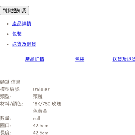
到貨通知我
產品詳情
包裝
送貨及退貨
產品詳情
包裝
送貨及退
頸鏈 信息
模型編號:
U168801
類型:
頸鏈
材料/顔色:
18K/750 玫瑰
色黃金
數量:
null
圈口:
42.5cm
長度:
42.5cm