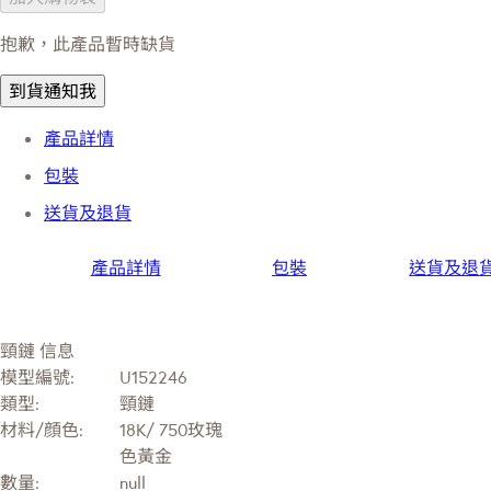
抱歉，此產品暫時缺貨
到貨通知我
產品詳情
包裝
送貨及退貨
產品詳情
包裝
送貨及退
頸鏈 信息
模型編號:
U152246
類型:
頸鏈
材料/顔色:
18K/ 750玫瑰
色黃金
數量:
null