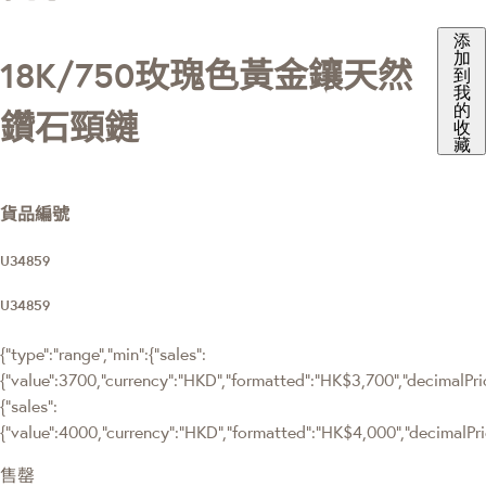
添
加
18K/750玫瑰色黃金鑲天然
到
我
的
鑽石頸鏈
收
藏
貨品編號
U34859
U34859
{"type":"range","min":{"sales":
{"value":3700,"currency":"HKD","formatted":"HK$3,700","decimalPrice
{"sales":
{"value":4000,"currency":"HKD","formatted":"HK$4,000","decimalPrice
售罄