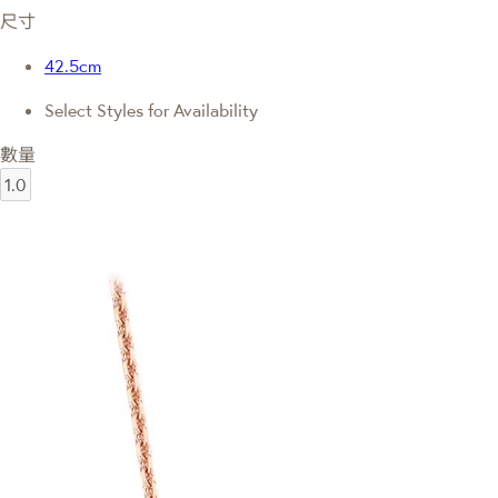
尺寸
42.5cm
Select Styles for Availability
數量