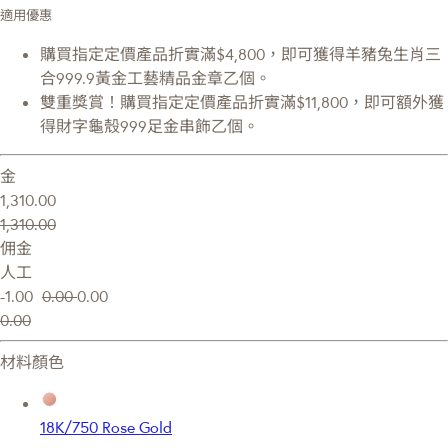
適用優惠
購買指定定價產品折實滿$4,800，即可獲得羊豬兔生肖三
合999.9黃金工藝精品金章乙個。
雙重獎賞！購買指定定價產品折實滿$11,800，即可額外獲
得財字龜殼999足金串飾乙個。
金
1,310.00
1,310.00
佣金
人工
-1.00
0.00
0.00
0.00
材料顏色
18K/750 Rose Gold