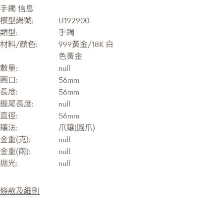
手鐲 信息
模型編號:
U192900
類型:
手鐲
材料/顔色:
999黃金/18K 白
色黃金
數量:
null
圈口:
56mm
長度:
56mm
鏈尾長度:
null
直徑:
56mm
鑲法:
爪鑲(圓爪)
金重(克):
null
金重(兩):
null
拋光:
null
條款及細則