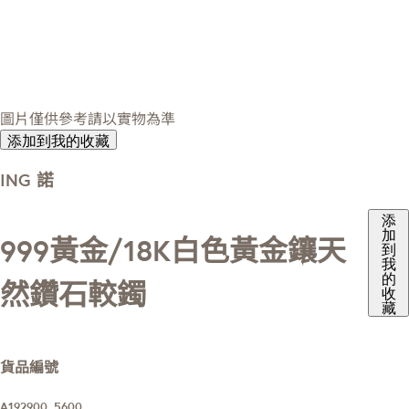
圖片僅供參考請以實物為準
添加到我的收藏
ING 諾
添
加
999黃金/18K白色黃金鑲天
到
我
的
然鑽石較鐲
收
藏
貨品編號
A192900_5600