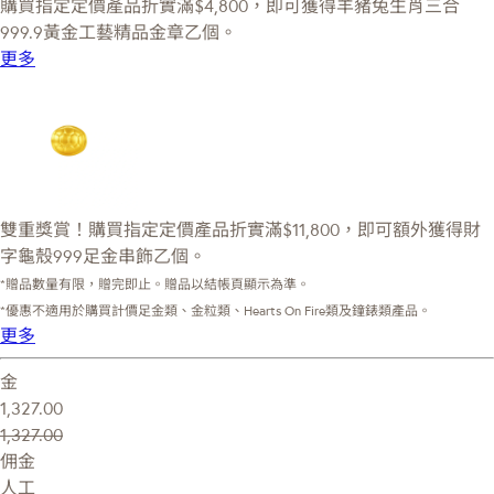
購買指定定價產品折實滿$4,800，即可獲得羊豬兔生肖三合
999.9黃金工藝精品金章乙個。
更多
雙重獎賞！購買指定定價產品折實滿$11,800，即可額外獲得財
字龜殼999足金串飾乙個。
*贈品數量有限，贈完即止。贈品以結帳頁顯示為準。
*優惠不適用於購買計價足金類、金粒類、Hearts On Fire類及鐘錶類產品。
更多
金
1,327.00
1,327.00
佣金
人工