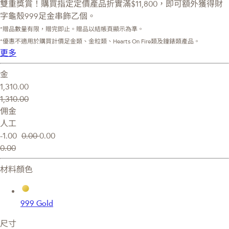
雙重獎賞！購買指定定價產品折實滿$11,800，即可額外獲得財
字龜殼999足金串飾乙個。
*贈品數量有限，贈完即止。贈品以結帳頁顯示為準。
*優惠不適用於購買計價足金類、金粒類、Hearts On Fire類及鐘錶類產品。
更多
金
1,310.00
1,310.00
佣金
人工
-1.00
0.00
0.00
0.00
材料顏色
999 Gold
尺寸