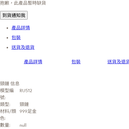
抱歉，此產品暫時缺貨
到貨通知我
產品詳情
包裝
送貨及退貨
產品詳情
包裝
送貨及退
頸鏈 信息
模型編
RU512
號:
類型:
頸鏈
材料/顔
999足金
色:
數量:
null