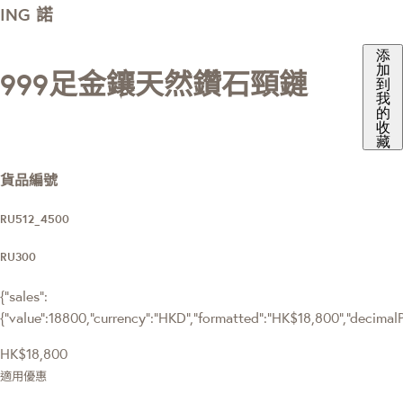
ING 諾
添
加
999足金鑲天然鑽石頸鏈
到
我
的
收
藏
貨品編號
RU512_4500
RU300
{"sales":
{"value":18800,"currency":"HKD","formatted":"HK$18,800","decimalPri
HK$18,800
適用優惠