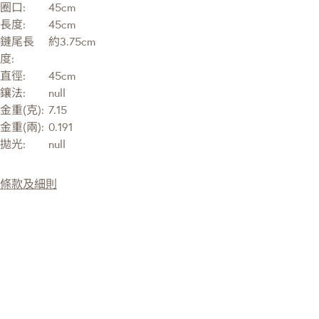
圈口:
45cm
長度:
45cm
鏈尾長
約3.75cm
度:
直徑:
45cm
鑲法:
null
金重(克):
7.15
金重(兩):
0.191
拋光:
null
條款及細則