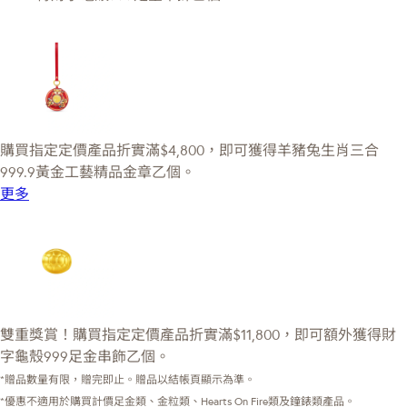
購買指定定價產品折實滿$4,800，即可獲得羊豬兔生肖三合
999.9黃金工藝精品金章乙個。
更多
雙重獎賞！購買指定定價產品折實滿$11,800，即可額外獲得財
字龜殼999足金串飾乙個。
*贈品數量有限，贈完即止。贈品以結帳頁顯示為準。
*優惠不適用於購買計價足金類、金粒類、Hearts On Fire類及鐘錶類產品。