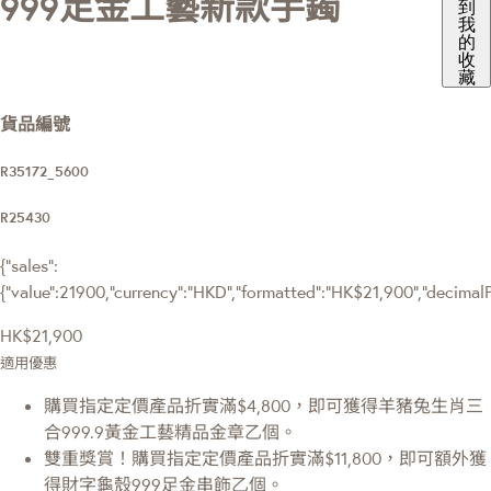
999足金工藝新款手鐲
到
我
的
收
藏
貨品編號
R35172_5600
R25430
{"sales":
{"value":21900,"currency":"HKD","formatted":"HK$21,900","decimalPri
HK$21,900
適用優惠
購買指定定價產品折實滿$4,800，即可獲得羊豬兔生肖三
合999.9黃金工藝精品金章乙個。
雙重獎賞！購買指定定價產品折實滿$11,800，即可額外獲
得財字龜殼999足金串飾乙個。