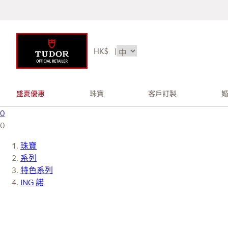
HK$
|
盛夏優惠
珠寶
客戶訂製
0
0
珠寶
系列
特色系列
ING 諾