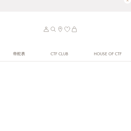
×
帝舵表
CTF CLUB
HOUSE OF CTF