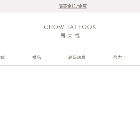
購買金粒/金豆
婚嫁
禮品
高級珠寶
勞力士