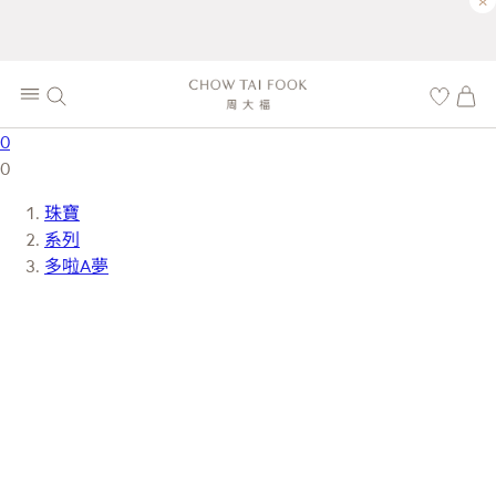
×
0
0
珠寶
系列
多啦A夢