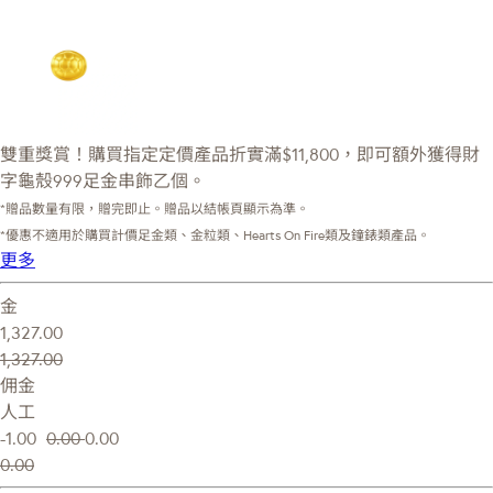
雙重獎賞！購買指定定價產品折實滿$11,800，即可額外獲得財
字龜殼999足金串飾乙個。
*贈品數量有限，贈完即止。贈品以結帳頁顯示為準。
*優惠不適用於購買計價足金類、金粒類、Hearts On Fire類及鐘錶類產品。
更多
金
1,327.00
1,327.00
佣金
人工
-1.00
0.00
0.00
0.00