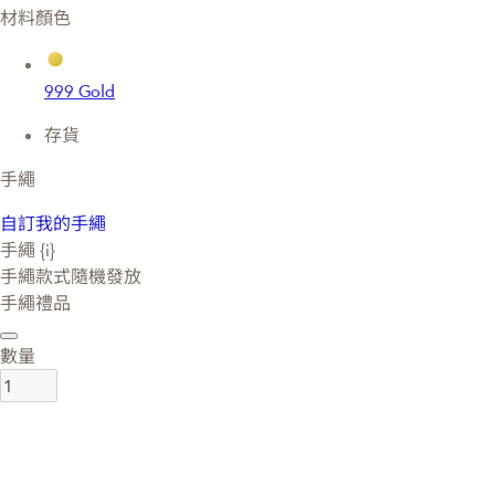
材料顏色
999 Gold
存貨
手繩
自訂我的手繩
手繩 {i}
手繩款式隨機發放
手繩禮品
數量