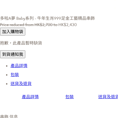
多啦A夢
Baby系列 - 牛年生肖999足金工藝精品串飾
Price reduced from
HK$2,700
to
HK$2,430
加入購物袋
抱歉，此產品暫時缺貨
到貨通知我
產品詳情
包裝
送貨及退貨
產品詳情
包裝
送貨及退
串飾 信息