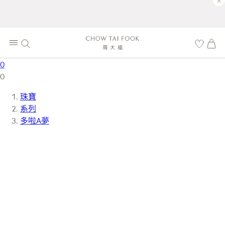
×
0
0
珠寶
系列
多啦A夢