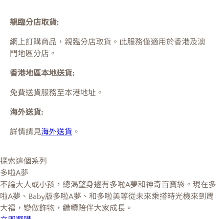
親臨分店取貨:
網上訂購商品，親臨分店取貨。此服務僅適用於
香港及澳
門
地區分店。
香港地區本地送貨:
免費送貨服務至本港地址。
海外送貨:
詳情請見
海外送貨
。
探索這個系列
多啦A夢
不論大人或小孩，總渴望身邊有多啦A夢和神奇百寶袋。現在多
啦A夢、Baby版多啦A夢、和多啦美等從未來乘搭時光機來到周
大福，變做飾物，繼續陪伴大家成長。