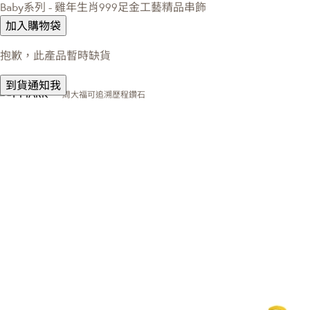
Baby系列 - 雞年生肖999足金工藝精品串飾
加入購物袋
抱歉，此產品暫時缺貨
到貨通知我
周大福可追溯歷程鑽石