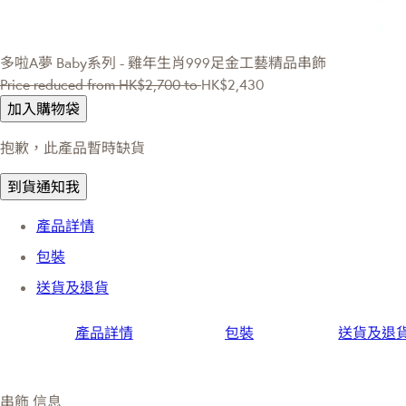
多啦A夢
Baby系列 - 雞年生肖999足金工藝精品串飾
Price reduced from
HK$2,700
to
HK$2,430
加入購物袋
抱歉，此產品暫時缺貨
到貨通知我
產品詳情
包裝
送貨及退貨
產品詳情
包裝
送貨及退
串飾 信息