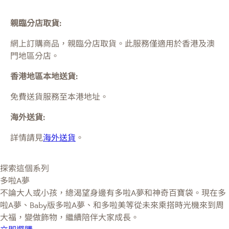
親臨分店取貨:
網上訂購商品，親臨分店取貨。此服務僅適用於
香港及澳
門
地區分店。
香港地區本地送貨:
免費送貨服務至本港地址。
海外送貨:
詳情請見
海外送貨
。
探索這個系列
多啦A夢
不論大人或小孩，總渴望身邊有多啦A夢和神奇百寶袋。現在多
啦A夢、Baby版多啦A夢、和多啦美等從未來乘搭時光機來到周
大福，變做飾物，繼續陪伴大家成長。