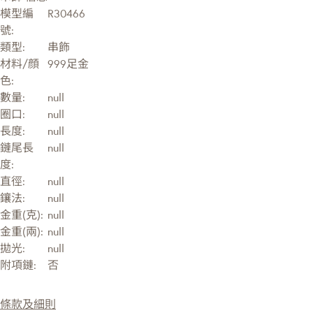
模型編
R30466
號:
類型:
串飾
材料/顔
999足金
色:
數量:
null
圈口:
null
長度:
null
鏈尾長
null
度:
直徑:
null
鑲法:
null
金重(克):
null
金重(兩):
null
拋光:
null
附項鏈:
否
條款及細則