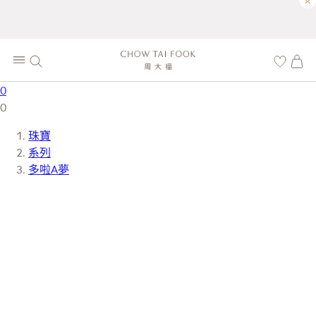
×
0
0
珠寶
系列
多啦A夢