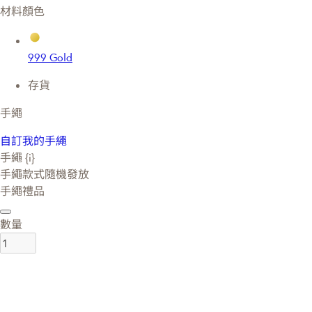
材料顏色
999 Gold
存貨
手繩
自訂我的手繩
手繩 {i}
手繩款式隨機發放
手繩禮品
數量