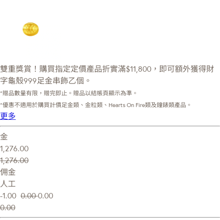
雙重獎賞！購買指定定價產品折實滿$11,800，即可額外獲得財
字龜殼999足金串飾乙個。
*贈品數量有限，贈完即止。贈品以結帳頁顯示為準。
*優惠不適用於購買計價足金類、金粒類、Hearts On Fire類及鐘錶類產品。
更多
金
1,276.00
1,276.00
佣金
人工
-1.00
0.00
0.00
0.00