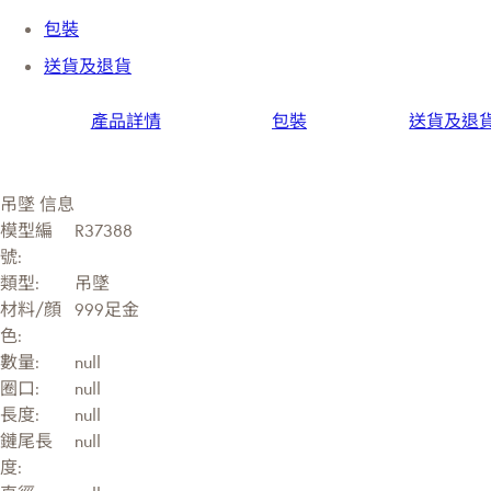
包裝
送貨及退貨
產品詳情
包裝
送貨及退
吊墜 信息
模型編
R37388
號:
類型:
吊墜
材料/顔
999足金
色:
數量:
null
圈口:
null
長度:
null
鏈尾長
null
度: