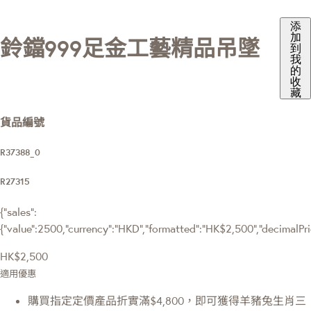
添
加
鈴鐺999足金工藝精品吊墜
到
我
的
收
藏
貨品編號
R37388_0
R27315
{"sales":
{"value":2500,"currency":"HKD","formatted":"HK$2,500","decimalPrice
HK$2,500
適用優惠
購買指定定價產品折實滿$4,800，即可獲得羊豬兔生肖三