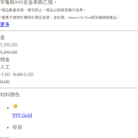
字龜殼999足金串飾乙個。
*贈品數量有限，贈完即止。贈品以結帳頁顯示為準。
*優惠不適用於購買計價足金類、金粒類、Hearts On Fire類及鐘錶類產品。
更多
金
1,310.00
1,310.00
佣金
人工
-1.00
0.00
0.00
0.00
材料顏色
999 Gold
存貨