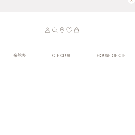
×
帝舵表
CTF CLUB
HOUSE OF CTF