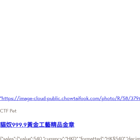
"https://image-cloud-public.chowtaifook.com/photo/R/58/37
CTF Pet
貓奴999.9黃金工藝精品金章
{"sales":{"value":540,"currency":"HKD","formatted":"HK$540","decimal