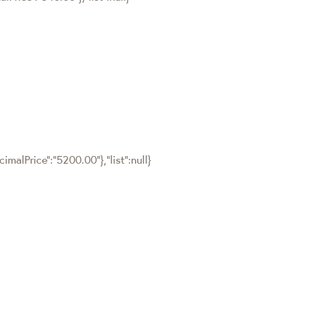
malPrice":"5200.00"},"list":null}