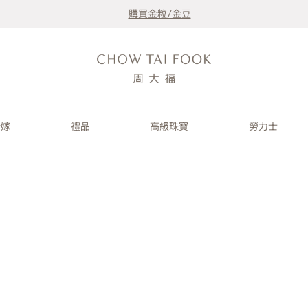
購買金粒/金豆
婚嫁
禮品
高級珠寶
勞力士