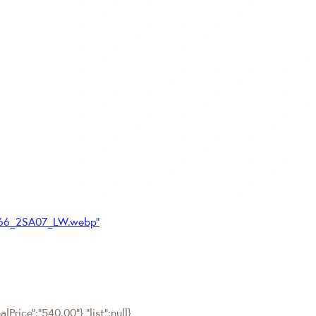
966_2SA07_LW.webp"
Price":"540.00"},"list":null}