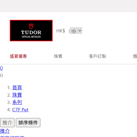
HK$
|
盛夏優惠
珠寶
客戶訂製
0
0
首頁
珠寶
系列
CTF Pet
推介
排序條件
推介