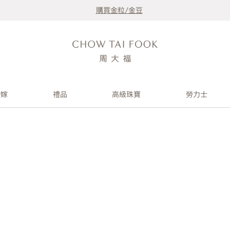
購買金粒/金豆
婚嫁
禮品
高級珠寶
勞力士