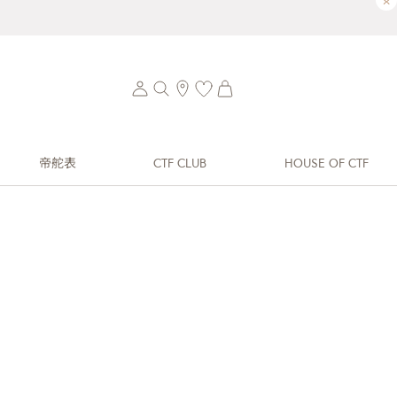
×
帝舵表
CTF CLUB
HOUSE OF CTF