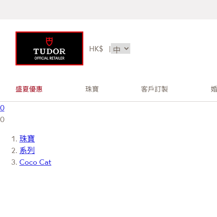
HK$
|
盛夏優惠
珠寶
客戶訂製
0
0
珠寶
系列
Coco Cat