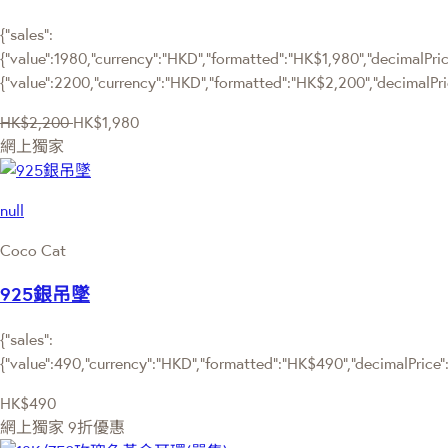
{"sales":
{"value":1980,"currency":"HKD","formatted":"HK$1,980","decimalPrice
{"value":2200,"currency":"HKD","formatted":"HK$2,200","decimalPri
HK$2,200
HK$1,980
網上獨家
null
Coco Cat
925銀吊墜
{"sales":
{"value":490,"currency":"HKD","formatted":"HK$490","decimalPrice":"
HK$490
網上獨家
9折優惠