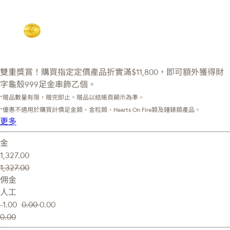
雙重獎賞！購買指定定價產品折實滿$11,800，即可額外獲得財
字龜殼999足金串飾乙個。
*贈品數量有限，贈完即止。贈品以結帳頁顯示為準。
*優惠不適用於購買計價足金類、金粒類、Hearts On Fire類及鐘錶類產品。
更多
金
1,327.00
1,327.00
佣金
人工
-1.00
0.00
0.00
0.00