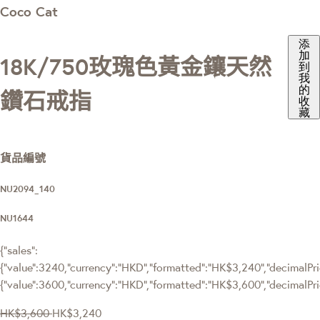
Coco Cat
添
加
18K/750玫瑰色黃金鑲天然
到
我
的
鑽石戒指
收
藏
貨品編號
NU2094_140
NU1644
{"sales":
{"value":3240,"currency":"HKD","formatted":"HK$3,240","decimalPric
{"value":3600,"currency":"HKD","formatted":"HK$3,600","decimalPri
HK$3,600
HK$3,240