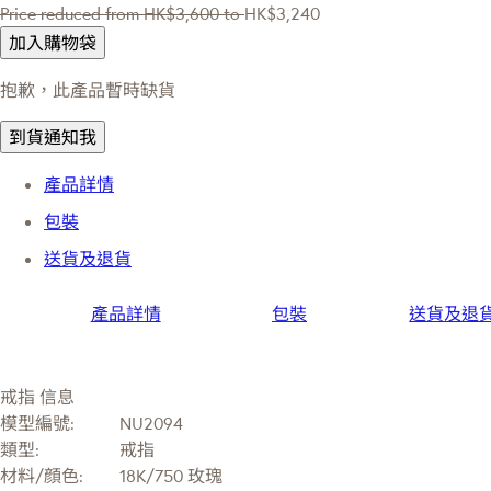
Price reduced from
HK$3,600
to
HK$3,240
加入購物袋
抱歉，此產品暫時缺貨
到貨通知我
產品詳情
包裝
送貨及退貨
產品詳情
包裝
送貨及退
戒指 信息
模型編號:
NU2094
類型:
戒指
材料/顔色:
18K/750 玫瑰