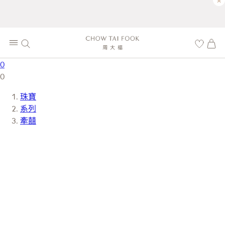
×
0
0
珠寶
系列
牽囍